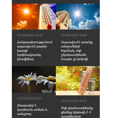
05/08/2026 10:43
03/08/2026 14:08
Հանրապետությունում
Սպասվում է առանց
սպասվում է բարձր
տեղումների
կարգի
եղանակ. օդի
հրդեհավտանգ
ջերմաստիճանն
իրավիճակ
էապես չի փոխվի
27/07/2026 10:01
26/07/2026 14:33
Հնարավոր է
Օդի ջերմաստիճանը
կարճատև անձրև և
ցերեկը կնվազի 2-3
ամպրոպ
աստիճանով