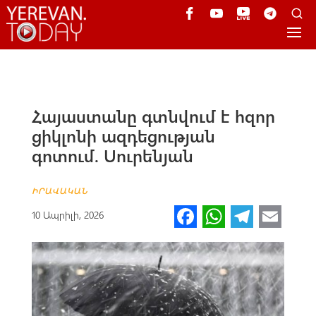
Հայաստանը գտնվում է հզոր
ցիկլոնի ազդեցության
գոտում. Սուրենյան
ԻՐԱՎԱԿԱՆ
Fa
W
Te
E
10 Ապրիլի, 2026
ce
h
le
m
b
at
gr
ail
o
s
a
o
A
m