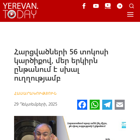
Հարցվածների 56 տոկոսի
կարծիքով, մեր երկիրն
ընթանում է սխալ
ուղղությամբ
ՀԱՍԱՐԱԿՈՒԹՅՈՒՆ
Fa
W
Te
E
29 Դեկտեմբերի, 2025
ce
h
le
m
b
at
gr
ail
o
s
a