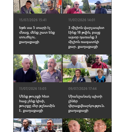
15/07/2026 15:41
11/07/2026 14:01
Եթե սա 5 տարի էլ
3 միլիոն վարչապետ
մնաց, մենք շատ ենք
էինք 18 թվին, բայց
տուժելու․
այսօր դառանք 3
քաղաքացի
միլիոն ռագատկի
քար․ քաղաքացի
11/07/2026 13:05
09/07/2026 17:44
Մենք թուրքի հետ
Միանշանակ պիտի
հաց չենք կիսի,
լիներ
թուրքը մեր թշնամին
վերաքվեարկություն․
է․ քաղաքացի
քաղաքացի