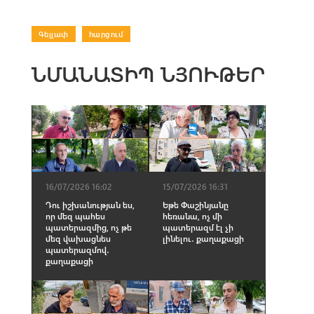
Գելլափ
|
հարցում
ՆՄԱՆԱՏԻՊ ՆՅՈՒԹԵՐ
16/07/2026 16:02
15/07/2026 16:31
Դու իշխանության ես,
Եթե Փաշինյանը
որ մեզ պահես
հեռանա, ոչ մի
պատերազմից, ոչ թե
պատերազմ էլ չի
մեզ վախացնես
լինելու․ քաղաքացի
պատերազմով․
քաղաքացի