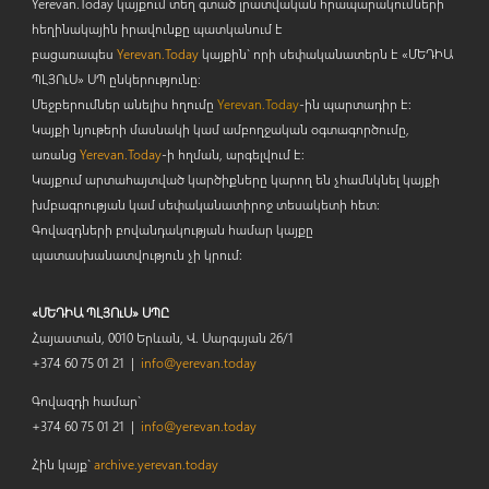
Yerevan.Today կայքում տեղ գտած լրատվական հրապարակումների
հեղինակային իրավունքը պատկանում է
բացառապես
Yerevan.Today
կայքին` որի սեփականատերն է «ՄԵԴԻԱ
ՊԼՅՈ
ւ
Ս» ՍՊ ընկերությունը։
Մեջբերումներ անելիս հղումը
Yerevan.Today
-ին պարտադիր է:
Կայքի նյութերի մասնակի կամ ամբողջական օգտագործումը,
առանց
Yerevan.Today
-ի հղման, արգելվում է:
Կայքում արտահայտված կարծիքները կարող են չհամնկնել կայքի
խմբագրության կամ սեփականատիրոջ տեսակետի հետ:
Գովազդների բովանդակության համար կայքը
պատասխանատվություն չի կրում:
«ՄԵԴԻԱ ՊԼՅՈւՍ» ՍՊԸ
Հայաստան, 0010 Երևան, Վ. Սարգսյան 26/1
+374 60 75 01 21 |
info@yerevan.today
Գովազդի համար`
+374 60 75 01 21 |
info@yerevan.today
Հին կայք`
archive.yerevan.today