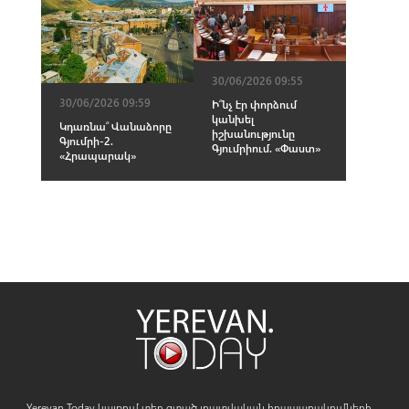
30/06/2026 09:55
30/06/2026 09:59
Ի՞նչ էր փորձում
կանխել
Կդառնա՞ Վանաձորը
իշխանությունը
Գյումրի-2.
Գյումրիում. «Փաստ»
«Հրապարակ»
Yerevan.Today կայքում տեղ գտած լրատվական հրապարակումների