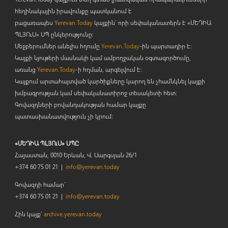
հեղինակային իրավունքը պատկանում է
բացառապես
Yerevan.Today
կայքին` որի սեփականատերն է «ՄԵԴԻԱ
ՊԼՅՈ
ւ
Ս» ՍՊ ընկերությունը։
Մեջբերումներ անելիս հղումը
Yerevan.Today
-ին պարտադիր է:
Կայքի նյութերի մասնակի կամ ամբողջական օգտագործումը,
առանց
Yerevan.Today
-ի հղման, արգելվում է:
Կայքում արտահայտված կարծիքները կարող են չհամնկնել կայքի
խմբագրության կամ սեփականատիրոջ տեսակետի հետ:
Գովազդների բովանդակության համար կայքը
պատասխանատվություն չի կրում:
«ՄԵԴԻԱ ՊԼՅՈւՍ» ՍՊԸ
Հայաստան, 0010 Երևան, Վ. Սարգսյան 26/1
+374 60 75 01 21 |
info@yerevan.today
Գովազդի համար`
+374 60 75 01 21 |
info@yerevan.today
Հին կայք`
archive.yerevan.today