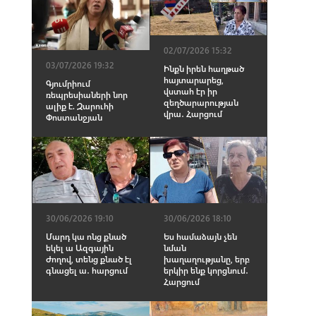
02/07/2026 15:32
03/07/2026 19:32
Ինքն իրեն հաղթած
հայտարարեց,
Գյումրիում
վստահ էր իր
ռեպրեսիաների նոր
զեղծարարության
ալիք է. Զարուհի
վրա․ Հարցում
Փոստանջյան
30/06/2026 19:10
30/06/2026 18:10
Մարդ կա ոնց քնած
Ես համաձայն չեն
եկել ա Ազգային
նման
Ժողով, տենց քնած էլ
խաղաղությանը, երբ
գնացել ա․ հարցում
երկիր ենք կորցնում․
Հարցում