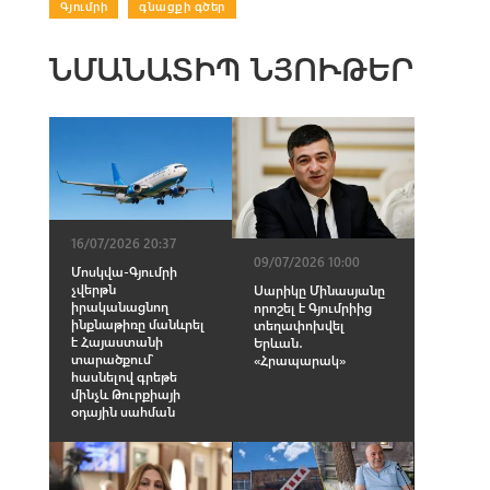
Գյումրի
|
գնացքի գծեր
ՆՄԱՆԱՏԻՊ ՆՅՈՒԹԵՐ
16/07/2026 20:37
09/07/2026 10:00
Մոսկվա-Գյումրի
չվերթն
Սարիկը Մինասյանը
իրականացնող
որոշել է Գյումրիից
ինքնաթիռը մանևրել
տեղափոխվել
է Հայաստանի
Երևան․
տարածքում՝
«Հրապարակ»
հասնելով գրեթե
մինչև Թուրքիայի
օդային սահման