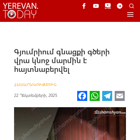
Գյումրիում գնացքի գծերի
վրա կնոջ մարմին է
հայտնաբերվել
ՀԱՍԱՐԱԿՈՒԹՅՈՒՆ
Fa
W
Te
E
22 Դեկտեմբերի, 2025
ce
h
le
m
b
at
gr
ail
o
s
a
o
A
m