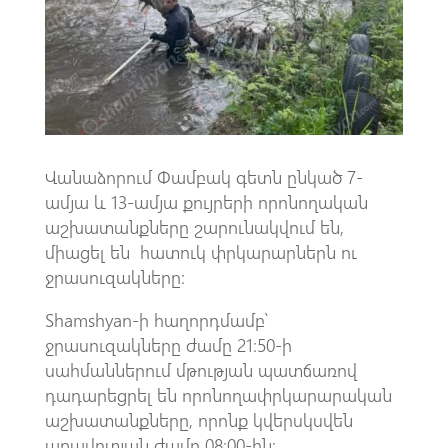
o
A
m
k
p
p
Վանաձորում Փամբակ գետն ընկած 7-
ամյա և 13-ամյա քույրերի որոնողական
աշխատանքները շարունակվում են,
միացել են հատուկ փրկարարներն ու
ջրասուզակները:
Shamshyan-ի հաղորդմամբ՝
ջրասուզակները ժամը 21։50-ի
սահմաններում մթության պատճառով
դադարեցրել են որոնողափրկարարական
աշխատանքները, որոնք կվերսկսվեն
առավոտյան ժամը 08։00-ին։