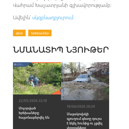
Վահրամ Խաչատրյանի գլխավորությամբ։
Ավելին՝
սկզբնաղբյուրում:
գետ
|
երեխաներ
ՆՄԱՆԱՏԻՊ ՆՅՈՒԹԵՐ
22/05/2026 22:19
19/04/2026 20:29
Մոլորված
երեխաները
Մայակովսկի
հայտնաբերվել են
գյուղում գետը դուրս
է եկել հունից ու լցվել
փողոցները