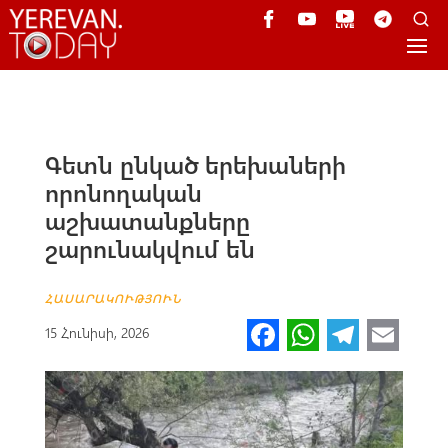
Գետն ընկած երեխաների
որոնողական
աշխատանքները
շարունակվում են
ՀԱՍԱՐԱԿՈՒԹՅՈՒՆ
Fa
W
Te
E
15 Հունիսի, 2026
ce
h
le
m
b
at
gr
ail
o
s
a