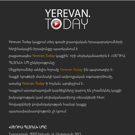
Yerevan.Today կայքում տեղ գտած լրատվական հրապարակումների
հեղինակային իրավունքը պատկանում է
բացառապես
Yerevan.Today
կայքին` որի սեփականատերն է «ՄԵԴԻԱ
ՊԼՅՈ
ւ
Ս» ՍՊ ընկերությունը։
Մեջբերումներ անելիս հղումը
Yerevan.Today
-ին պարտադիր է:
Կայքի նյութերի մասնակի կամ ամբողջական օգտագործումը,
առանց
Yerevan.Today
-ի հղման, արգելվում է:
Կայքում արտահայտված կարծիքները կարող են չհամնկնել կայքի
խմբագրության կամ սեփականատիրոջ տեսակետի հետ:
Գովազդների բովանդակության համար կայքը
պատասխանատվություն չի կրում:
«ՄԵԴԻԱ ՊԼՅՈւՍ» ՍՊԸ
Հայաստան, 0010 Երևան, Վ. Սարգսյան 26/1