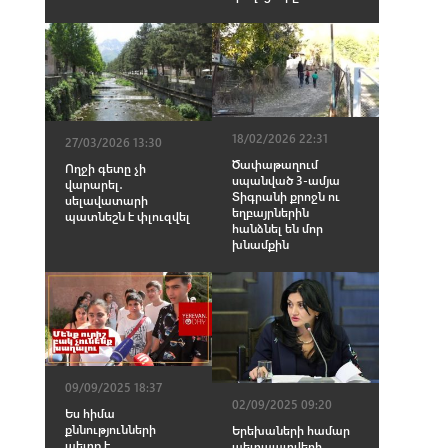
18/02/2026 22:31
27/03/2026 13:30
Ծափաթաղում
Ողջի գետը չի
սպանված 3-ամյա
վարարել․
Տիգրանի քրոջն ու
սելավատարի
եղբայրներին
պատնեշն է փլուզվել
հանձնել են մոր
խնամքին
09/09/2025 18:37
02/09/2025 09:20
Ես հիմա
քննությունների
Երեխաների համար
պետք է
պետպատվերի