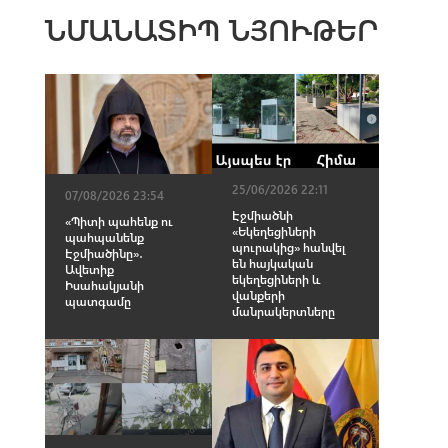
ՆՄԱՆԱՏԻՊ ՆՅՈՒԹԵՐ
25/06/2026 22:11
07/08/2026 23:54
Էջմիածնի
«Պիտի պահենք ու
«Եկեղեցիների
պահպանենք
պուրակից» հանվել
Էջմիածինը»․
են հայկական
Ավետիք
եկեղեցիների և
Իսահակյանի
վանքերի
պատգամը
մանրակերտները