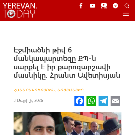
Էջմիածնի թիվ 6
մանկապարտեզը ՔՊ-ն
սարքել է իր քարոզարշավի
մասնիկը. Հրանտ Ավետիսյան
ՀԱՍԱՐԱԿՈՒԹՅՈՒՆ
,
ՍՈՑՑԱՆՑԵՐ
Fa
W
Te
E
3 Ապրիլի, 2026
ce
h
le
m
b
at
gr
ail
o
s
a