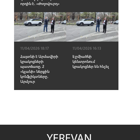
որդին է․ «Ժողովուրդ»
11/04/2026 18:17
11/04/2026 16:13
Հայտնի է Արմավիրի
Էջմիածնի
կրակոցների
կենտրոնում
պատճառը. 2
կրակոցներ են հնչել
«կլանի» ներքին
կոնֆլիկտները․
Արմլուր