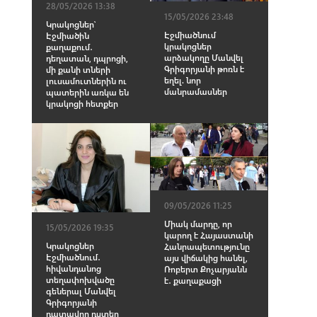
28/05/2026 13:38
15/05/2026 23:48
Կրակոցներ՝
Էջմիածնում
Էջմիածին
կրակոցներ
քաղաքում․
արձակողը Մանվել
դեղատան, դպրոցի,
Գրիգորյանի թոռն է
մի քանի տների
եղել. նոր
լուսամուտներին ու
մանրամասներ
պատերին առկա են
կրակոցի հետքեր
09/05/2026 11:25
Միակ մարդը, որ
15/05/2026 19:35
կարող է Հայաստանի
Կրակոցներ
Հանրապետությունը
Էջմիածնում․
այս վիճակից հանել,
հիվանդանոց
Ռոբերտ Քոչարյանն
տեղափոխվածը
է․ քաղաքացի
գեներալ Մանվել
Գրիգորյանի
դատավոր դստեր