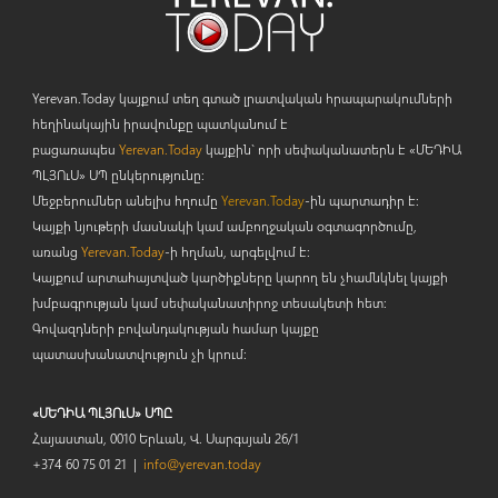
Yerevan.Today կայքում տեղ գտած լրատվական հրապարակումների
հեղինակային իրավունքը պատկանում է
բացառապես
Yerevan.Today
կայքին` որի սեփականատերն է «ՄԵԴԻԱ
ՊԼՅՈ
ւ
Ս» ՍՊ ընկերությունը։
Մեջբերումներ անելիս հղումը
Yerevan.Today
-ին պարտադիր է:
Կայքի նյութերի մասնակի կամ ամբողջական օգտագործումը,
առանց
Yerevan.Today
-ի հղման, արգելվում է:
Կայքում արտահայտված կարծիքները կարող են չհամնկնել կայքի
խմբագրության կամ սեփականատիրոջ տեսակետի հետ:
Գովազդների բովանդակության համար կայքը
պատասխանատվություն չի կրում:
«ՄԵԴԻԱ ՊԼՅՈւՍ» ՍՊԸ
Հայաստան, 0010 Երևան, Վ. Սարգսյան 26/1
+374 60 75 01 21 |
info@yerevan.today