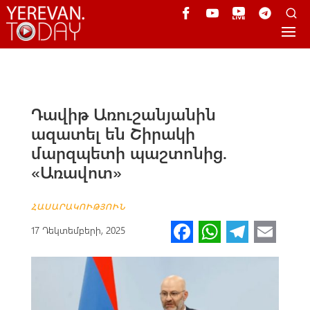
Դավիթ Առուշանյանին
ազատել են Շիրակի
մարզպետի պաշտոնից.
«Առավոտ»
ՀԱՍԱՐԱԿՈՒԹՅՈՒՆ
Fa
W
Te
E
17 Դեկտեմբերի, 2025
ce
h
le
m
b
at
gr
ail
o
s
a