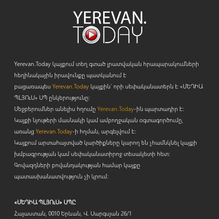
Yerevan.Today կայքում տեղ գտած լրատվական հրապարակումների
հեղինակային իրավունքը պատկանում է
բացառապես
Yerevan.Today
կայքին` որի սեփականատերն է «ՄԵԴԻԱ
ՊԼՅՈ
ւ
Ս» ՍՊ ընկերությունը։
Մեջբերումներ անելիս հղումը
Yerevan.Today
-ին պարտադիր է:
Կայքի նյութերի մասնակի կամ ամբողջական օգտագործումը,
առանց
Yerevan.Today
-ի հղման, արգելվում է:
Կայքում արտահայտված կարծիքները կարող են չհամնկնել կայքի
խմբագրության կամ սեփականատիրոջ տեսակետի հետ:
Գովազդների բովանդակության համար կայքը
պատասխանատվություն չի կրում:
«ՄԵԴԻԱ ՊԼՅՈւՍ» ՍՊԸ
Հայաստան, 0010 Երևան, Վ. Սարգսյան 26/1