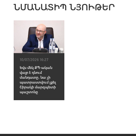
ՆՄԱՆԱՏԻՊ ՆՅՈՒԹԵՐ
10/07/2026 16:27
Եվս մեկ ՔՊ-ական
վայր է դնում
մանդատը․ նա չի
պատրաստվում լքել
Շիրակի մարզպետի
պաշտոնը