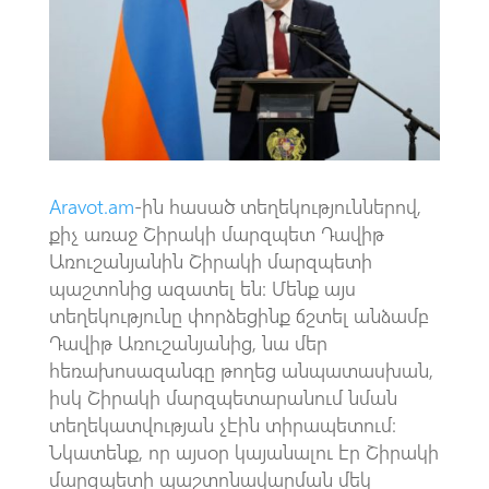
o
A
m
k
p
p
Aravot.am
-ին հասած տեղեկություններով,
քիչ առաջ Շիրակի մարզպետ Դավիթ
Առուշանյանին Շիրակի մարզպետի
պաշտոնից ազատել են։ Մենք այս
տեղեկությունը փորձեցինք ճշտել անձամբ
Դավիթ Առուշանյանից, նա մեր
հեռախոսազանգը թողեց անպատասխան,
իսկ Շիրակի մարզպետարանում նման
տեղեկատվության չէին տիրապետում։
Նկատենք, որ այսօր կայանալու էր Շիրակի
մարզպետի պաշտոնավարման մեկ