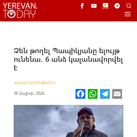
Չեն թողել Պապիկյանը ելույթ
ունենա․ 6 անձ կալանավորվել
է
ՀԱՍԱՐԱԿՈՒԹՅՈՒՆ
Fa
W
Te
E
18 Մայիսի, 2026
ce
h
le
m
b
at
gr
ail
o
s
a
o
A
m