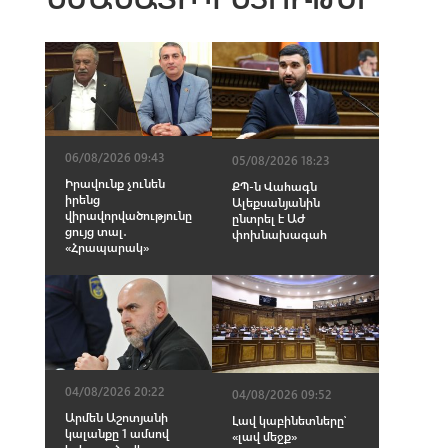
06/08/2026 09:43
05/08/2026 18:23
Իրավունք չունեն
ՔՊ-ն Վահագն
իրենց
Ալեքսանյանին
վիրավորվածությունը
ընտրել է ԱԺ
ցույց տալ․
փոխնախագահ
«Հրապարակ»
04/08/2026 20:22
04/08/2026 09:52
Արմեն Աշոտյանի
Լավ կաբինետները՝
կալանքը 1 ամսով
«լավ մեջք»