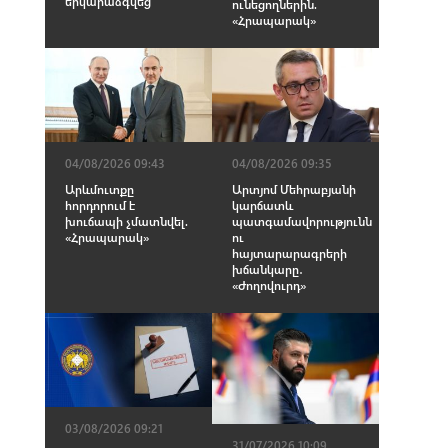
երկարաձգվեց
ունեցողներին.
«Հրապարակ»
04/08/2026 09:43
04/08/2026 09:35
Արևմուտքը
Արտյոմ Մեհրաբյանի
հորդորում է
կարճատև
խուճապի չմատնվել.
պատգամավորությունն
«Հրապարակ»
ու
հայտարարագրերի
խճանկարը․
«Ժողովուրդ»
03/08/2026 09:21
31/07/2026 10:09