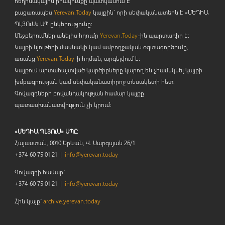
հեղինակային իրավունքը պատկանում է
բացառապես
Yerevan.Today
կայքին` որի սեփականատերն է «ՄԵԴԻԱ
ՊԼՅՈ
ւ
Ս» ՍՊ ընկերությունը։
Մեջբերումներ անելիս հղումը
Yerevan.Today
-ին պարտադիր է:
Կայքի նյութերի մասնակի կամ ամբողջական օգտագործումը,
առանց
Yerevan.Today
-ի հղման, արգելվում է:
Կայքում արտահայտված կարծիքները կարող են չհամնկնել կայքի
խմբագրության կամ սեփականատիրոջ տեսակետի հետ:
Գովազդների բովանդակության համար կայքը
պատասխանատվություն չի կրում:
«ՄԵԴԻԱ ՊԼՅՈւՍ» ՍՊԸ
Հայաստան, 0010 Երևան, Վ. Սարգսյան 26/1
+374 60 75 01 21 |
info@yerevan.today
Գովազդի համար`
+374 60 75 01 21 |
info@yerevan.today
Հին կայք`
archive.yerevan.today