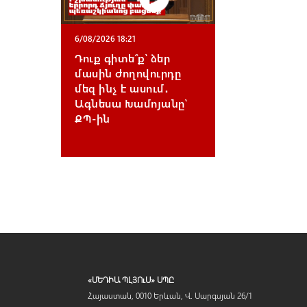
6/08/2026 18:21
Դուք գիտե՞ք՝ ձեր
մասին ժողովուրդը
մեզ ինչ է ասում․
Ագնեսա Խամոյանը՝
ՔՊ-ին
«ՄԵԴԻԱ ՊԼՅՈւՍ» ՍՊԸ
Հայաստան, 0010 Երևան, Վ. Սարգսյան 26/1