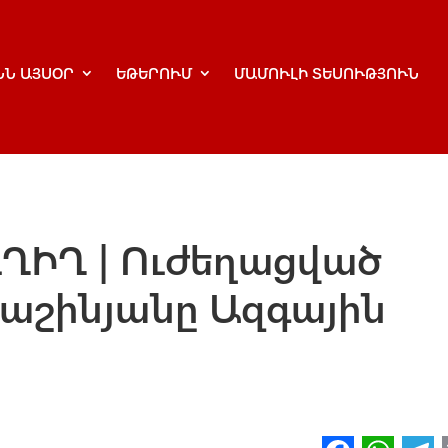
ՆՆ ԱՅՍՕՐ
ԵԹԵՐՈՒՄ
ՄԱՄՈՒԼԻ ՏԵՍՈՒԹՅՈՒՆ
ւՂԻՂ | Ուժեղացված
 Փաշինյանը Ազգային