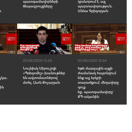
պատգամավորների
դրսևորում է, այլ
ճեպազրույցները
պարտավորություն․
ե
Աննա Գրիգորյան
05/08/2026 13:24
05/08/2026 12:04
Նույնիսկ Սիրուշոյի
Եթե մարզային այցի
«Պռեգոմեշ» խանութներ
ժամանակ հայտնվում
չկա․
են ավտոմատներով
ենք այլ երկրի
մտել. Լևոն Քոչարյան
տարածքում, մեղավորը
-ին
դուք
եք․ պատգամավորը՝
ՔՊ-ականին