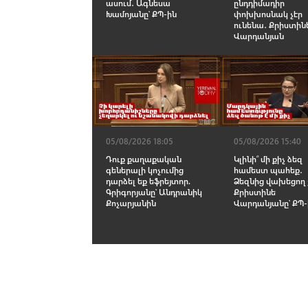
ասում․ Ագնեսա
ընդդիմադիր
Խամոյանը՝ ՔՊ-ին
փոխխոսնակ չէր
ունենա․ Քրիստին
Վարդանյան
05/08/2026 18:05
05/08/2026 15:40
Դուք քաղաքական
Կլինի՞ մի քիչ ձեզ
գեներալի կոչումից
համեստ պահեք․
դարձել եք եֆրեյտոր.
Ձեզնից վախեցող 
Գրիգորյանը՝ Անդրանիկ
Քրիստինե
Քոչարյանին
Վարդանյանը՝ ՔՊ