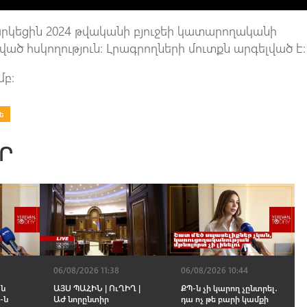
արկեցին 2024 թվականի բյուջեի կատարողականի
ված հսկողություն։ Լրագրողների մուտքն արգելված է։
մբ։
ե
Ր
06/08/2026 11:38
06/08/2026 10:44
ան
ԱՅՍ ՊԱՀԻՆ | ՈւՂԻՂ |
ՔՊ-ն չի կարող չընտրել․
-ն
ԱԺ նորընտիր
դա ոչ թե բարի կամքի