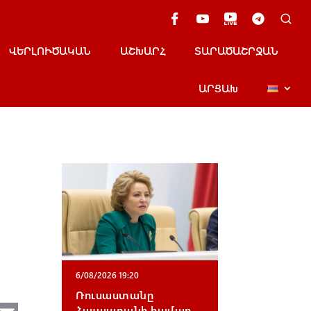
ՎԵՐԼՈՒԾԱԿԱՆ
ԱՇԽԱՐՀ
ՏԱՐԱԾԱՇՐՋԱՆ
ԱՐՑԱԽ
6/08/2026 19:20
Ռուսաստանը
Հայաստանի համար