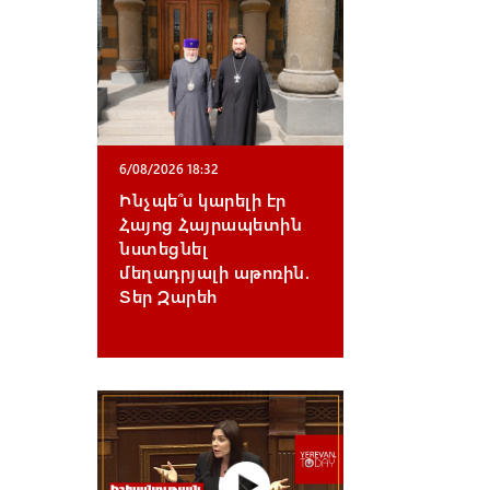
6/08/2026 18:32
Ինչպե՞ս կարելի էր
Հայոց Հայրապետին
նստեցնել
մեղադրյալի աթոռին.
Տեր Զարեհ