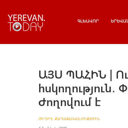
ԳԼԽԱՎՈՐ
ԵՐԵՎԱ
ԱՅՍ ՊԱՀԻՆ | Ո
հսկողություն․
Ժողովում է
ՈՒՂԻՂ
,
ՔԱՂԱՔԱԿԱՆՈՒԹՅՈՒՆ