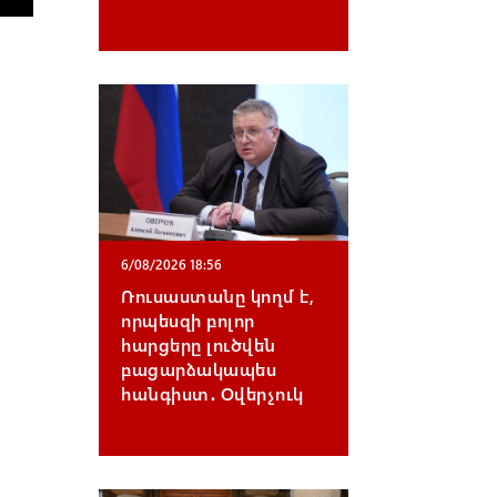
6/08/2026 18:56
Ռուսաստանը կողմ է,
որպեսզի բոլոր
հարցերը լուծվեն
բացարձակապես
հանգիստ․ Օվերչուկ