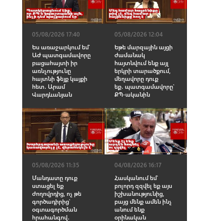
05/08/2026 17:40
05/08/2026 12:04
Ես առաջարկում եմ՝
Եթե մարզային այցի
ԱԺ պատգամավորը
ժամանակ
բացահայտի իր
հայտնվում ենք այլ
առնչությունը
երկրի տարածքում,
հայտնի ֆեյք կայքի
մեղավորը դուք
հետ․ Արամ
եք․ պատգամավորը՝
Վարդևանյան
ՔՊ-ականին
05/08/2026 11:35
04/08/2026 16:17
Մանդատը դուք
Հասկանում եմ՝
ստացել եք
բոլորդ զզվել եք այս
ժողովրդից, ոչ թե
իշխանությունից,
գործադիրից՝
բայց մենք ամեն ինչ
օգտագործման
անում ենք
հրահանգով․
օրինական