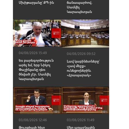
Մխիթարյանը՝ ՔՊ-ին
ճանապարհով․
Սամվել
Կարապետյան
04/08/2026 15:49
04/08/2026 09:52
Ես բարեգործություն
Լավ կաբինետները՝
արել եմ, երբ Նիկոլ
«լավ մեջք»
Փաշինյանը դեռ
ունեցողներին.
ծնված չէր․ Սամվել
«Հրապարակ»
Կարապետյան
03/08/2026 12:46
03/08/2026 11:49
Թուրքիայի հետ
Մեր առաջնային