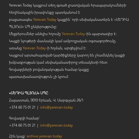
Yerevan.Today կայքում տեղ գտած լրատվական հրապարակումների
հեղինակային իրավունքը պատկանում է
բացառապես
Yerevan.Today
կայքին` որի սեփականատերն է «ՄԵԴԻԱ
ՊԼՅՈ
ւ
Ս» ՍՊ ընկերությունը։
Մեջբերումներ անելիս հղումը
Yerevan.Today
-ին պարտադիր է:
Կայքի նյութերի մասնակի կամ ամբողջական օգտագործումը,
առանց
Yerevan.Today
-ի հղման, արգելվում է:
Կայքում արտահայտված կարծիքները կարող են չհամնկնել կայքի
խմբագրության կամ սեփականատիրոջ տեսակետի հետ:
Գովազդների բովանդակության համար կայքը
պատասխանատվություն չի կրում:
«ՄԵԴԻԱ ՊԼՅՈւՍ» ՍՊԸ
Հայաստան, 0010 Երևան, Վ. Սարգսյան 26/1
+374 60 75 01 21 |
info@yerevan.today
Գովազդի համար`
+374 60 75 01 21 |
info@yerevan.today
Հին կայք`
archive.yerevan.today