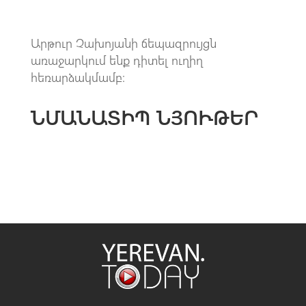
Արթուր Չախոյանի ճեպազրույցն
առաջարկում ենք դիտել ուղիղ
հեռարձակմամբ։
ՆՄԱՆԱՏԻՊ ՆՅՈՒԹԵՐ