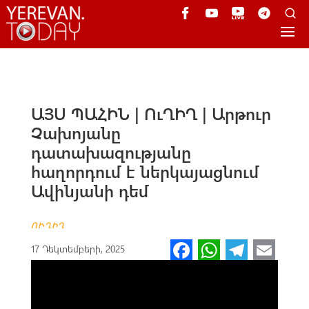
ԱՅՍ ՊԱՀԻՆ | ՈւՂԻՂ | Արթուր
Չախոյանը
դատախազությանը
հաղորդում է ներկայացնում
Ավինյանի դեմ
ՈՒՂԻՂ
Fa
W
Te
E
17 Դեկտեմբերի, 2025
ce
h
le
m
b
at
gr
ail