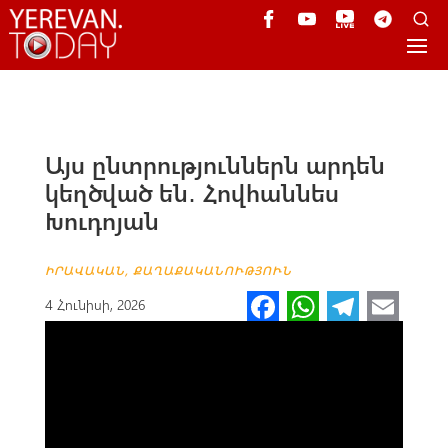
Այս ընտրություններն արդեն
կեղծված են․ Հովհաննես
Խուդոյան
ԻՐԱՎԱԿԱՆ
,
ՔԱՂԱՔԱԿԱՆՈՒԹՅՈՒՆ
Fa
W
Te
E
4 Հունիսի, 2026
ce
h
le
m
b
at
gr
ail
o
s
a
o
A
m