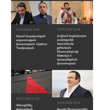
17/07/2026 22:46
25/07/2026 11:20
Հովնան եպիսկոպոս
Արամ Վարդևանյան՝
Հակոբյանի
ազատության
նկատմամբ
փաստաբան․ Արթուր
քրեական
Ղամբարյան
հետապնդումը
ենթակա է
դադարեցման.
փաստաբան
16/07/2026 21:30
15/07/2026 19:45
Վերաքննիչ
Վարչական
Գագիկ Ծառուկյանին