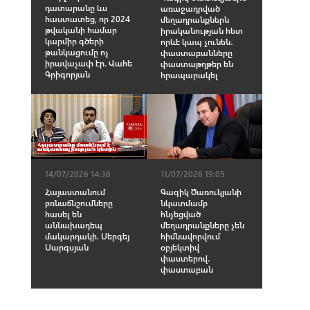
դատարանը ևս
առաջադրված
հաստատեց, որ 2024
մեղադրանքներն
թվականի համար
իրականության հետ
կարմիր գծերի
որևէ կապ չունեն․
թանկացումը ոչ
փաստաբանները
իրավաչափ էր. Վահե
փաստաթղթեր են
Գրիգորյան
հրապարակել
14/07/2026 14:36
11/07/2026 19:05
Հայաստանում
Գագիկ Ծառուկյանի
բռնաճնշումները
նկատմամբ
հասել են
հնչեցված
աննախադեպ
մեղադրանքները չեն
մակարդակի. Սերգեյ
հիմնավորվում
Սարգսյան
օբյեկտիվ
փաստերով․
փաստաբան