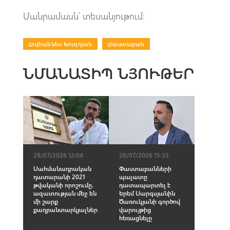
Մանրամասն՝ տեսանյութում։
Հովհաննես Խուդոյան
|
փաստաբան
ՆՄԱՆԱՏԻՊ ՆՅՈՒԹԵՐ
28/07/2026 15:35
29/07/2026 12:04
Փաստաբանների
Սահմանադրական
պալատը
դատարանի 2021
դատապարտել է
թվականի որոշումը.
Երեմ Սարգսյանին
ազատության մեջ են
Ծառուկյանի գործով
մի շարք
վարույթից
քաղբանտարկյալներ
հեռացնելը