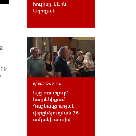
հուլիսը. Լևոն
Ազիզյան
ք
լիք
ի
8/08/2026 21:04
Այց Եռաբլուր`
հայրենիքում
Դաշնակցության
վերընձյուղման 36-
ամյակի առթիվ