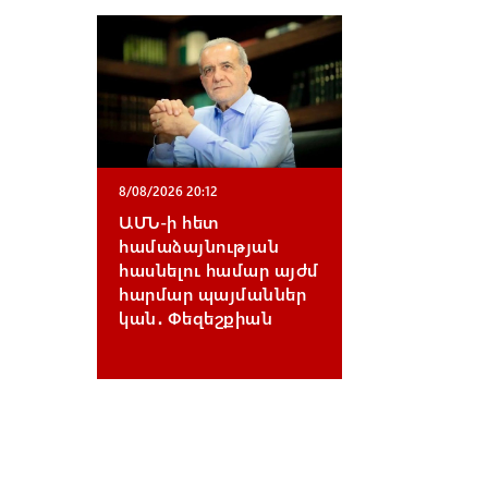
8/08/2026 20:12
ԱՄՆ-ի հետ
համաձայնության
հասնելու համար այժմ
հարմար պայմաններ
կան․ Փեզեշքիան