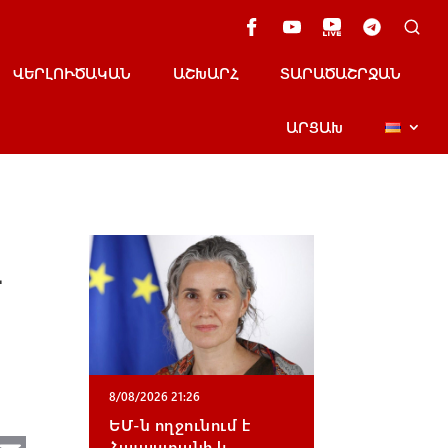
ՎԵՐԼՈՒԾԱԿԱՆ
ԱՇԽԱՐՀ
ՏԱՐԱԾԱՇՐՋԱՆ
ԱՐՑԱԽ
լ
8/08/2026 21:26
ԵՄ-ն ողջունում է
Հայաստանի և