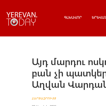
ԳԼԽԱՎՈՐ
ԵՐԵՎԱ
Այդ մարդու ոսկ
բան չի պատկեր
Աղվան Վարդա
ՀԱՐՑԱԶՐՈՒՅՑ