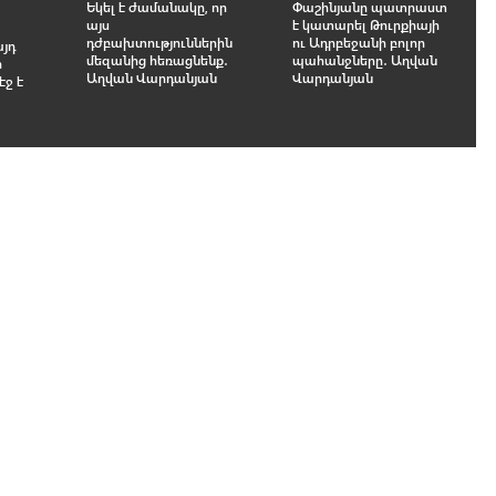
Եկել է ժամանակը, որ
Փաշինյանը պատրաստ
այս
է կատարել Թուրքիայի
դժբախտություններին
ու Ադրբեջանի բոլոր
այդ
մեզանից հեռացնենք․
պահանջները․ Աղվան
ր
Աղվան Վարդանյան
Վարդանյան
էջ է