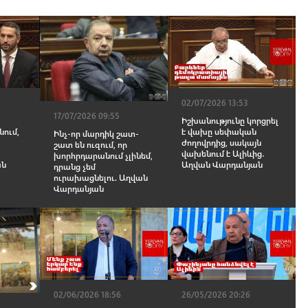
02/07/2026 13:53
17/07/2026 09:55
Իշխանությունը կորցրել
նում,
է վախը սեփական
Ինչ-որ մարդիկ շատ-
ժողովրդից, սակայն
շատ են ուզում, որ
վախենում է Ալիևից․
խորհրդարանում չլինեմ,
ան
Աղվան Վարդանյան
դրանց չեմ
ուրախացնելու. Աղվան
Վարդանյան
02/06/2026 18:56
26/05/2026 20:26