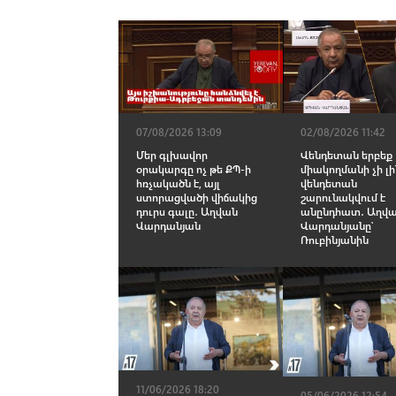
07/08/2026 13:09
02/08/2026 11:42
Մեր գլխավոր
Վենդետան երբեք
օրակարգը ոչ թե ՔՊ-ի
միակողմանի չի լի
հռչակածն է, այլ
վենդետան
ստորացվածի վիճակից
շարունակվում է
դուրս գալը․ Աղվան
անընդհատ․ Աղվ
Վարդանյան
Վարդանյանը՝
Ռուբինյանին
11/06/2026 18:20
05/06/2026 12:54