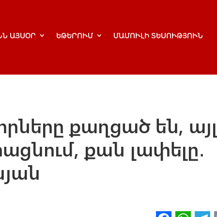
ՆՆ ԱՅՍՕՐ
ԵԹԵՐՈՒՄ
ՄԱՄՈՒԼԻ ՏԵՍՈՒԹՅՈՒՆ
որները քաղցած են, այ
ացնում, քան լափելը․
նյան