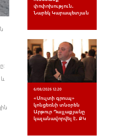
փոփոխություն․
Նարեկ Կարապետյան
ան
ը։
 և
6/08/2026 12:20
«Մուլտի գրուպ»
կոնցեռնի տնօրեն
յին
Արթուր Դալլաքյանը
կալանավորվել է․ ՔԿ