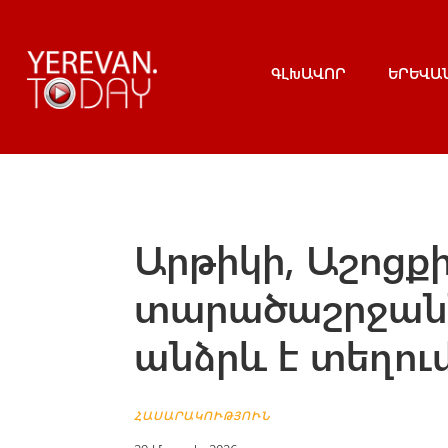
ԳԼԽԱՎՈՐ
ԵՐԵՎԱ
Արթիկի, Աշոցք
տարածաշրջան
անձրև է տեղու
ՀԱՍԱՐԱԿՈՒԹՅՈՒՆ