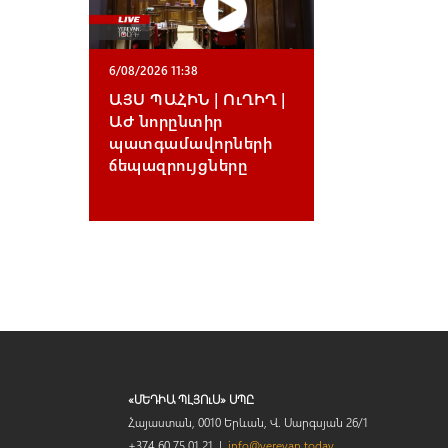
6/08/2026 11:38
ԱՅՍ ՊԱՀԻՆ | ՈւՂԻՂ |
ԱԺ նորընտիր
պատգամավորների
ճեպազրույցները
«ՄԵԴԻԱ ՊԼՅՈւՍ» ՍՊԸ
Հայաստան, 0010 Երևան, Վ. Սարգսյան 26/1
+374 60 75 01 21 |
info@yerevan.today