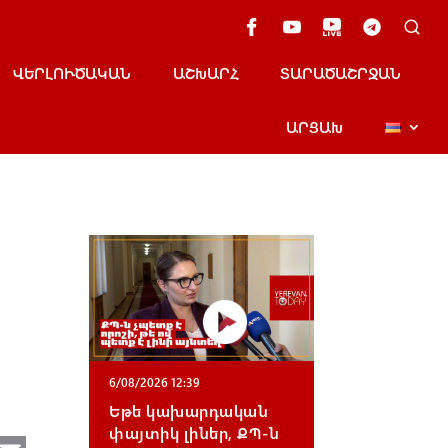
ՎԵՐԼՈՒԾԱԿԱՆ
ԱՇԽԱՐՀ
ՏԱՐԱԾԱՇՐՋԱՆ
ԱՐՑԱԽ
6/08/2026 12:39
Եթե կախարդական
փայտիկ լիներ, ՔՊ-ն