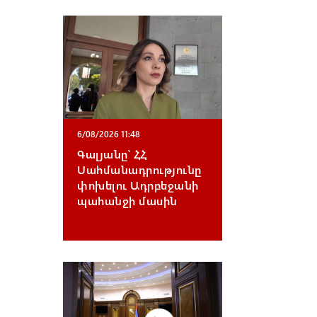
6/08/2026 11:48
Գալյանը՝ ՀՀ
Սահմանադրությունը
փոխելու Ադրբեջանի
պահանջի մասին