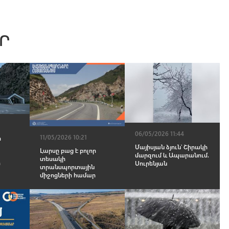
Ր
06/05/2026 11:44
11/05/2026 10:21
ր
Մայիսյան ձյուն՝ Շիրակի
Լարսը բաց է բոլոր
մարզում և Ապարանում.
տեսակի
ր
Սուրենյան
տրանսպորտային
միջոցների համար