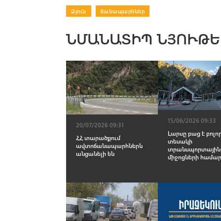
Ձյուն
|
ճանապարհներ
ՆՄԱՆԱՏԻՊ ՆՅՈՒԹԵ
15/06/2026 09:33
20/07/2026 09:31
Լարսը բաց է բոլո
ՀՀ տարածքում
տեսակի
ավտոճանապարհներն
տրանսպորտային
անցանելի են
միջոցների համա