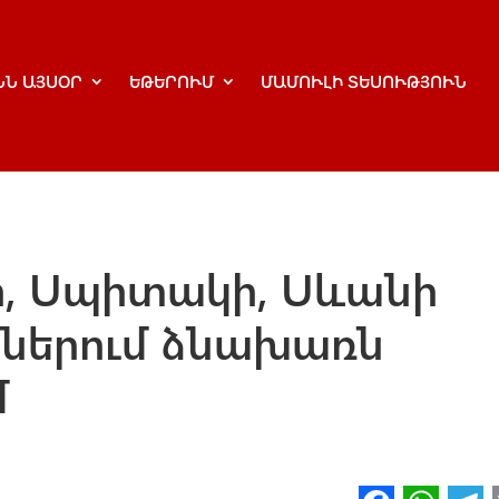
ՆՆ ԱՅՍՕՐ
ԵԹԵՐՈՒՄ
ՄԱՄՈՒԼԻ ՏԵՍՈՒԹՅՈՒՆ
ի, Սպիտակի, Սևանի
ներում ձնախառն
մ