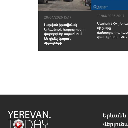
18/04/2026 20:17
28/04/2026 15:17
Մայիսի 3-5-ը Երև
Լարված իրավիճակ՝
մի շարք
Երևանում. հարյուրավոր
ճանապարհահատ
վարորդներ սպառնում
փակ կլինեն․ ՆԳՆ
են դիմել կտրուկ
միջոցների
Երևանն 
Վերլուծ