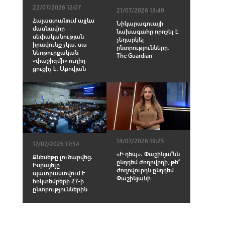
22/07/2026 12:07
21/07/2026 13:49
Հայաստանում այլևս
Նիկարագուայի
մասնավոր
նախագահը որոշել է
սեփականության
չեղարկել
իրավունք չկա. սա
ընտրությունները․
նեոթուրքական
The Guardian
«փաշիզմի» ուղիղ
ցուցիչ է․ Աբովյան
14/07/2026 19:25
17/07/2026 17:54
«Ի դեպ»․ Փաշինյա՞նն
Քնեսեթը լուծարվեց.
ընդդեմ ժողովրդի, թե՞
Իսրայելը
ժողովուրդն ընդդեմ
պատրաստվում է
Փաշինյանի
հոկտեմբերի 27-ի
ընտրություններին