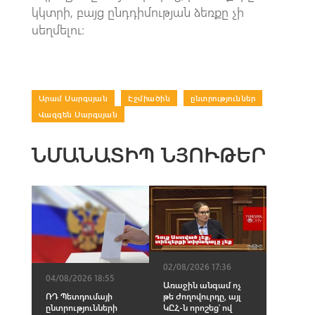
կկտրի, բայց ընդդիմության ձեռքը չի
սեղմելու։
Արամ Սարգսյան
|
Էջմիածին
|
ընտրություններ
|
Վազգեն Սարգսյան
ՆՄԱՆԱՏԻՊ ՆՅՈՒԹԵՐ
02/08/2026 17:36
04/08/2026 18:55
Առաջին անգամ ոչ
ՌԴ Պետդումայի
թե ժողովուրդը, այլ
ընտրությունների
ԿԸՀ-ն որոշեց՝ ով