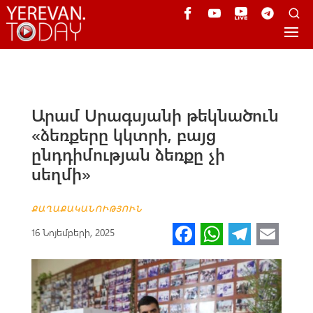
Արամ Սրագսյանի թեկնածուն
«ձեռքերը կկտրի, բայց
ընդդիմության ձեռքը չի
սեղմի»
ՔԱՂԱՔԱԿԱՆՈՒԹՅՈՒՆ
Fa
W
Te
E
16 Նոյեմբերի, 2025
ce
h
le
m
b
at
gr
ail
o
s
a