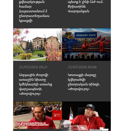
քվեարկության
պետք է լինի ԱԺ-ում․
համար
Քրիստինե
Հայաստանում 2
Վարդանյան
ընտրատեղամաս
կբացվի
25/07/2026 09:21
25/07/2026 09:06
Ազգային ժողովի
Կոտայքի մարզը
առաջին նիստը
կվերածվի
կմեկնարկի առանց
ընտրական ռինգի.
վարչապետի.
«Ժողովուրդ»
«Ժողովուրդ»