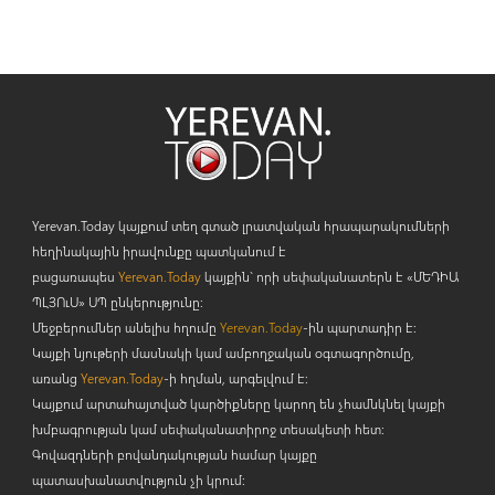
Yerevan.Today կայքում տեղ գտած լրատվական հրապարակումների
հեղինակային իրավունքը պատկանում է
բացառապես
Yerevan.Today
կայքին` որի սեփականատերն է «ՄԵԴԻԱ
ՊԼՅՈ
ւ
Ս» ՍՊ ընկերությունը։
Մեջբերումներ անելիս հղումը
Yerevan.Today
-ին պարտադիր է:
Կայքի նյութերի մասնակի կամ ամբողջական օգտագործումը,
առանց
Yerevan.Today
-ի հղման, արգելվում է:
Կայքում արտահայտված կարծիքները կարող են չհամնկնել կայքի
խմբագրության կամ սեփականատիրոջ տեսակետի հետ:
Գովազդների բովանդակության համար կայքը
պատասխանատվություն չի կրում: