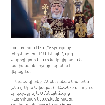
o
A
m
k
p
p
Փաստաբան Արա Զոհրաբյանը
տեղեկացնում է՝ Ամենայն Հայոց
Կաթողիկոսի նկատմամբ կիրառված
խափանման միջոցը ենթակա է
վերացման.
«Ինչպես գիտեք, ՀՀ քննչական կոմիտեն
(քննիչ Արա Ավագյան) 14.02.2026թ. որոշում
էր կայացրել և Ամենայն Հայոց
Կաթողիկոսի նկատմամբ որպես
խափանման միջոց կիրառել էր