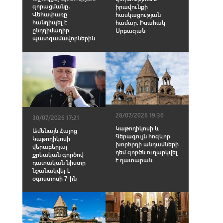
զորացմանը․
իրավունքի
Վեհափառը
հասկացության
հանդիպել է
համար. Իսահակ
ընդդիմադիր
Սրբազան
պատգամավորներին
28/07/2026 19:36
30/07/2026 17:21
Կաթողիկոսի և
Ամենայն Հայոց
Գերագույն հոգևոր
Կաթողիկոսի
խորհրդի անդամների
վերաբերյալ
դեմ գործն ուղարկվել
քրեական գործով
է դատարան
դատական նիստը
նշանակվել է
օգոստոսի 7-ին