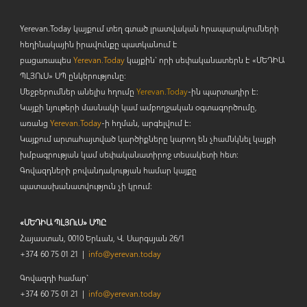
Yerevan.Today կայքում տեղ գտած լրատվական հրապարակումների
հեղինակային իրավունքը պատկանում է
բացառապես
Yerevan.Today
կայքին` որի սեփականատերն է «ՄԵԴԻԱ
ՊԼՅՈ
ւ
Ս» ՍՊ ընկերությունը։
Մեջբերումներ անելիս հղումը
Yerevan.Today
-ին պարտադիր է:
Կայքի նյութերի մասնակի կամ ամբողջական օգտագործումը,
առանց
Yerevan.Today
-ի հղման, արգելվում է:
Կայքում արտահայտված կարծիքները կարող են չհամնկնել կայքի
խմբագրության կամ սեփականատիրոջ տեսակետի հետ:
Գովազդների բովանդակության համար կայքը
պատասխանատվություն չի կրում:
«ՄԵԴԻԱ ՊԼՅՈւՍ» ՍՊԸ
Հայաստան, 0010 Երևան, Վ. Սարգսյան 26/1
+374 60 75 01 21 |
info@yerevan.today
Գովազդի համար`
+374 60 75 01 21 |
info@yerevan.today