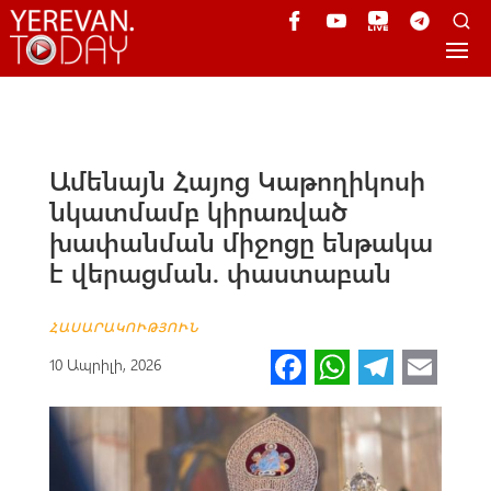
Ամենայն Հայոց Կաթողիկոսի
նկատմամբ կիրառված
խափանման միջոցը ենթակա
է վերացման. փաստաբան
ՀԱՍԱՐԱԿՈՒԹՅՈՒՆ
Fa
W
Te
E
10 Ապրիլի, 2026
ce
h
le
m
b
at
gr
ail
o
s
a