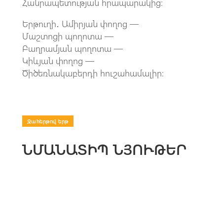
Հանրապետության հրապարակից:
Երթուղի․ Ամիրյան փողոց —
Մաշտոցի պողոտա —
Բաղրամյան պողոտա —
Կիևյան փողոց —
Ծիծեռնակաբերդի հուշահամալիր:
Ջահերթով երթ
ՆՄԱՆԱՏԻՊ ՆՅՈՒԹԵՐ