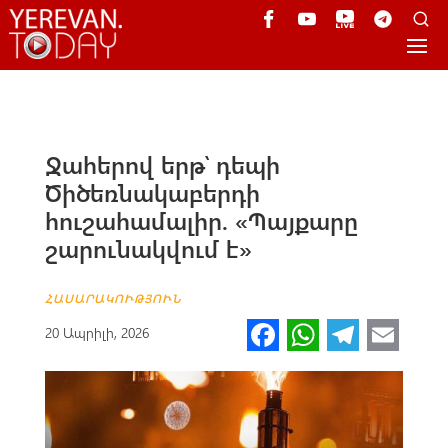
Ջահերով երթ՝ դեպի
Ծիծեռնակաբերդի
հուշահամալիր. «Պայքարը
շարունակվում է»
ՀԱՍԱՐԱԿՈՒԹՅՈՒՆ
Fa
W
Te
E
20 Ապրիլի, 2026
ce
h
le
m
b
at
gr
ail
o
s
a