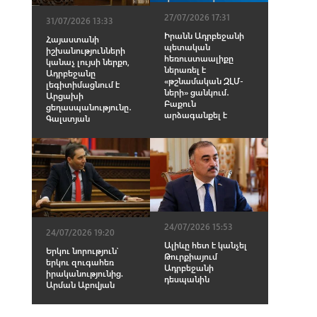
27/07/2026 17:31
31/07/2026 13:33
Իրանն Ադրբեջանի
Հայաստանի
պետական
իշխանությունների
հեռուստաալիքը
կանաչ լույսի ներքո,
ներառել է
Ադրբեջանը
«թշնամական ԶԼՄ-
լեգիտիմացնում է
ների» ցանկում․
Արցախի
Բաքուն
ցեղասպանությունը․
արձագանքել է
Գալստյան
24/07/2026 15:53
24/07/2026 19:20
Ալիևը հետ է կանչել
Երկու նորություն՝
Թուրքիայում
երկու զուգահեռ
Ադրբեջանի
իրականությունից.
դեսպանին
Արման Աբովյան