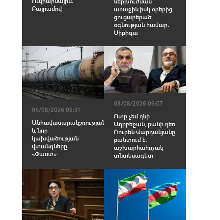
Ուկրաինային․
ներխուժման
Բայրամով
առաջին իսկ օրերից
ցուցաբերած
օգնության համար․
Սիբիգա
03/08/2026 09:07
06/08/2026 09:31
Ոտք չեմ դնի
Անհավասարակշռության
Ադրբեջան, քանի դեռ
և նոր
Ռուբեն Վարդանյանը
կախվածության
բանտում է․
վտանգները.
աշխարհահռչակ
«Փաստ»
տնտեսագետ