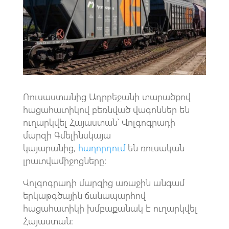
o
A
m
k
p
p
Ռուսաստանից Ադրբեջանի տարածքով
հացահատիկով բեռնված վագոններ են
ուղարկվել Հայաստան՝ Վոլգոգրադի
մարզի Գմելինսկայա
կայարանից,
հաղորդում
են ռուսական
լրատվամիջոցները:
Վոլգոգրադի մարզից առաջին անգամ
երկաթգծային ճանապարհով
հացահատիկի խմբաքանակ է ուղարկվել
Հայաստան։