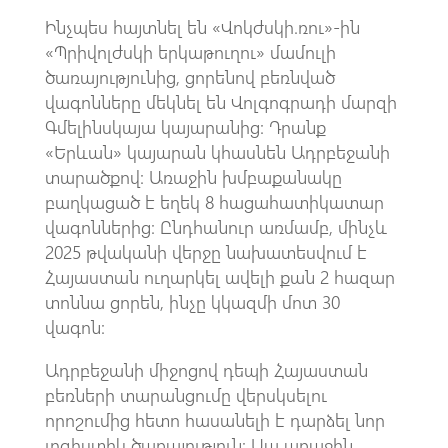
Ինչպես հայտնել են «Վոկժսկի.ռու»-ին
«Պրիվոլժսկի երկաթուղու» մամուլի
ծառայությունից, ցորենով բեռնված
վագոնները մեկնել են Վոլգոգրադի մարզի
Գմելինսկայա կայարանից: Դրանք
«Երևան» կայարան կհասնեն Ադրբեջանի
տարածքով: Առաջին խմբաքանակը
բաղկացած է եղեկ 8 հացահատիկատար
վագոններից: Ընդհանուր առմամբ, մինչև
2025 թվականի վերջը նախատեսվում է
Հայաստան ուղարկել ավելի քան 2 հազար
տոննա ցորեն, ինչը կկազմի մոտ 30
վագոն:
Ադրբեջանի միջոցով դեպի Հայաստան
բեռների տարանցումը վերսկսելու
որոշումից հետո հասանելի է դարձել նոր
լոգիստիկ ծառայություն: Սա առաջին