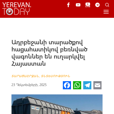
Ադրբեջանի տարածքով
հացահատիկով բեռնված
վագոններ են ուղարկվել
Հայաստան
ՏԱՐԱԾԱՇՐՋԱՆ
,
ՏՆՏԵՍՈՒԹՅՈՒՆ
Fa
W
Te
E
23 Դեկտեմբերի, 2025
ce
h
le
m
b
at
gr
ail
o
s
a