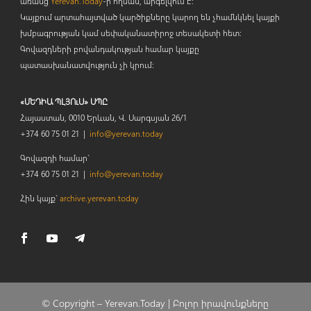
առանց
Yerevan.Today
-ի հղման, արգելվում է:
Կայքում արտահայտված կարծիքները կարող են չհամնկնել կայքի
խմբագրության կամ սեփականատիրոջ տեսակետի հետ:
Գովազդների բովանդակության համար կայքը
պատասխանատվություն չի կրում:
«ՄԵԴԻԱ ՊԼՅՈւՍ» ՍՊԸ
Հայաստան, 0010 Երևան, Վ. Սարգսյան 26/1
+374 60 75 01 21 |
info@yerevan.today
Գովազդի համար`
+374 60 75 01 21 |
info@yerevan.today
Հին կայք`
archive.yerevan.today
© Copyright –
Yerevan.Today |
Բոլոր իրավունքները