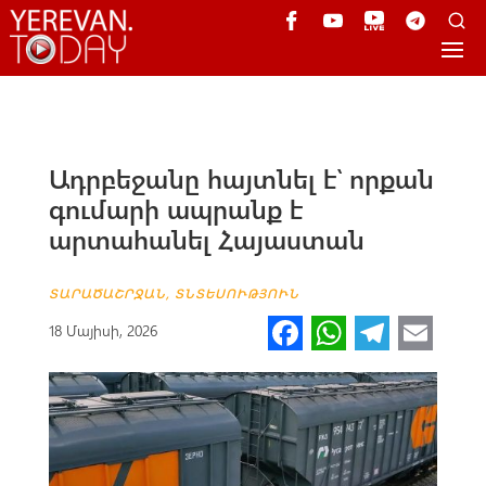
Ադրբեջանը հայտնել է՝ որքան
գումարի ապրանք է
արտահանել Հայաստան
ՏԱՐԱԾԱՇՐՋԱՆ
,
ՏՆՏԵՍՈՒԹՅՈՒՆ
Fa
W
Te
E
18 Մայիսի, 2026
ce
h
le
m
b
at
gr
ail
o
s
a
o
A
m