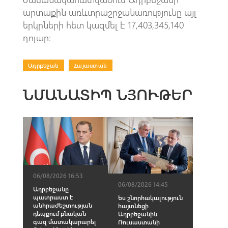
արտաքին առևտրաշրջանառությունը այլ
երկրների հետ կազմել է 17,403,345,140
դոլար։
Ադրբեջան
|
Հայաստան
ՆՄԱՆԱՏԻՊ ՆՅՈՒԹԵՐ
06/08/2026 16:53
06/08/2026 14:45
Ադրբեջանը
պատրաստ է
Ես շնորհակալություն
անհրաժեշտության
հայտնեցի
դեպքում բնական
Ադրբեջանին
գազ մատակարարել
Ռուսաստանի