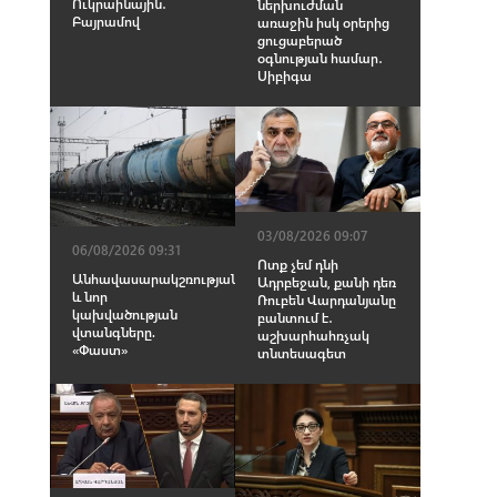
Ուկրաինային․
ներխուժման
Բայրամով
առաջին իսկ օրերից
ցուցաբերած
օգնության համար․
Սիբիգա
03/08/2026 09:07
06/08/2026 09:31
Ոտք չեմ դնի
Անհավասարակշռության
Ադրբեջան, քանի դեռ
և նոր
Ռուբեն Վարդանյանը
կախվածության
բանտում է․
վտանգները.
աշխարհահռչակ
«Փաստ»
տնտեսագետ