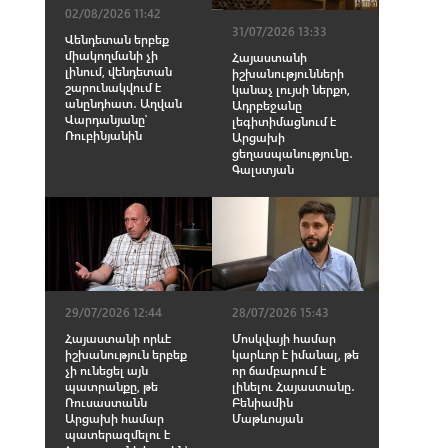
02/08/2026 11:42
31/07/2026 13:33
Վենդետան երբեք
միակողմանի չի
Հայաստանի
լինում, վենդետան
իշխանությունների
շարունակվում է
կանաչ լույսի ներքո,
անընդհատ․ Աղվան
Ադրբեջանը
Վարդանյանը՝
լեգիտիմացնում է
Ռուբինյանին
Արցախի
ցեղասպանությունը․
Գալստյան
29/07/2026 12:44
28/07/2026 15:43
Հայաստանի որևէ
Մոսկվայի համար
իշխանություն երբեք
կարևոր է իմանալ, թե
չի ունեցել այն
որ ճամբարում է
պատրանքը, թե
լինելու Հայաստանը․
Ռուսաստանն
Բենիամին
Արցախի համար
Մաթևոսյան
պատերազմելու է