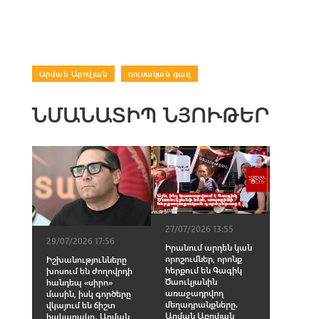
Արման Աբովյան
|
ռուսական գազ
ՆՄԱՆԱՏԻՊ ՆՅՈՒԹԵՐ
27/07/2026 13:55
29/07/2026 17:56
Իրանում արդեն կան
որոշումներ, որոնք
Իշխանությունները
հերքում են Գագիկ
խոսում են ժողովրդի
Ծաուկյանին
հանդեպ «սիրո»
առաջադրվող
մասին, իսկ գործերը
մեղադրանքները.
վկայում են ճիշտ
Արման Աբովյան
հակառակը․ Արման