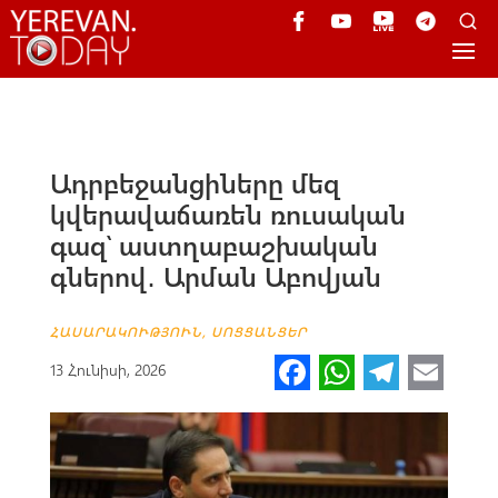
Ադրբեջանցիները մեզ
կվերավաճառեն ռուսական
գազ՝ աստղաբաշխական
գներով․ Արման Աբովյան
ՀԱՍԱՐԱԿՈՒԹՅՈՒՆ
,
ՍՈՑՑԱՆՑԵՐ
Fa
W
Te
E
13 Հունիսի, 2026
ce
h
le
m
b
at
gr
ail
o
s
a