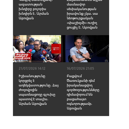
ազատության
մասնավոր
խնդիրը բոլորիս
սեփականության
խնդիրն է․ Արման
իրավունք չկա. սա
Աբովյան
նեոթուրքական
«փաշիզմի» ուղիղ
ցուցիչ է․ Աբովյան
21/07/2026 14:12
16/07/2026 21:05
Իշխանությունը
Բաքվում
կորցրել է
Ծառուկյանի դեմ
ադեկվատությունը․ Հայ
իրականացվող
ժողովրդին
գործողությունները
սպառնացողը գլուխը
դիմավորում են
պատով է տալիս․
բացահայտ
Արման Աբովյան
ոգևորությամբ.
Աբովյան