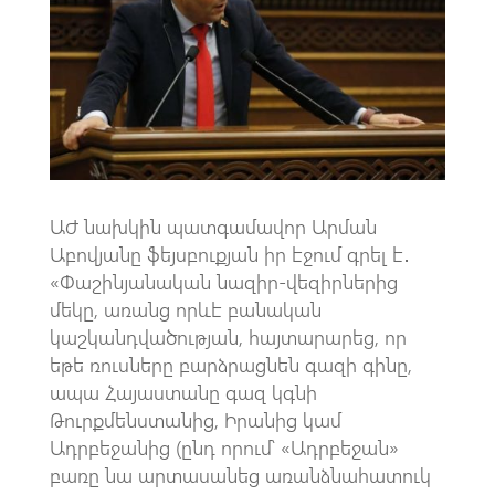
o
A
m
k
p
p
ԱԺ նախկին պատգամավոր Արման
Աբովյանը ֆեյսբուքյան իր էջում գրել է․
«Փաշինյանական նազիր-վեզիրներից
մեկը, առանց որևէ բանական
կաշկանդվածության, հայտարարեց, որ
եթե ռուսները բարձրացնեն գազի գինը,
ապա Հայաստանը գազ կգնի
Թուրքմենստանից, Իրանից կամ
Ադրբեջանից (ընդ որում՝ «Ադրբեջան»
բառը նա արտասանեց առանձնահատուկ