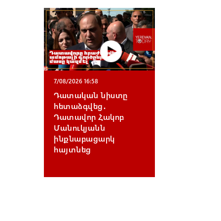
7/08/2026 16:58
Դատական նիստը
հետաձգվեց․
Դատավոր Հակոբ
Մանուկյանն
ինքնաբացարկ
հայտնեց