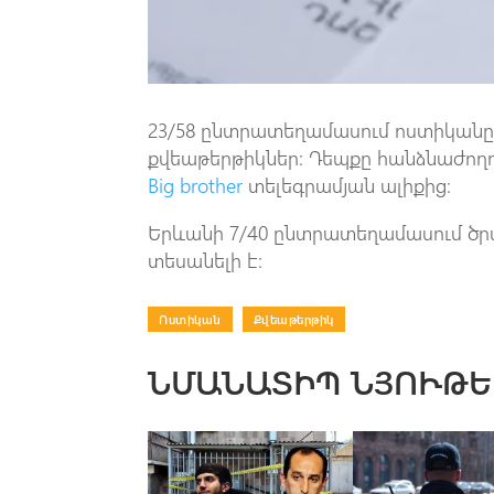
23/58 ընտրատեղամասում ոստիկանը ք
քվեաթերթիկներ։ Դեպքը հանձնաժողո
Big brother
տելեգրամյան ալիքից։
Երևանի 7/40 ընտրատեղամասում ծրա
տեսանելի է։
Ոստիկան
|
Քվեաթերթիկ
ՆՄԱՆԱՏԻՊ ՆՅՈՒԹԵ