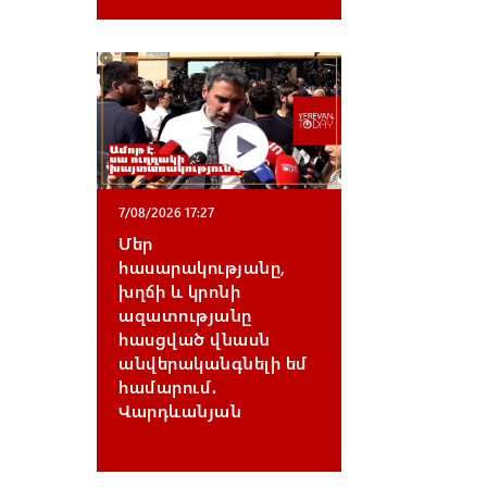
7/08/2026 17:27
Մեր
հասարակությանը,
խղճի և կրոնի
ազատությանը
հասցված վնասն
անվերականգնելի եմ
համարում․
Վարդևանյան