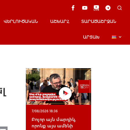
ՎԵՐԼՈՒԾԱԿԱՆ
ԱՇԽԱՐՀ
ՏԱՐԱԾԱՇՐՋԱՆ
ԱՐՑԱԽ
ել
7/08/2026 18:36
Բոլոր այն մարդիկ,
որոնք այս ամենի