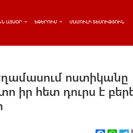
ՆՆ ԱՅՍՕՐ
ԵԹԵՐՈՒՄ
ՄԱՄՈՒԼԻ ՏԵՍՈՒԹՅՈՒՆ
եղամասում ոստիկանը
տո իր հետ դուրս է բեր
ր