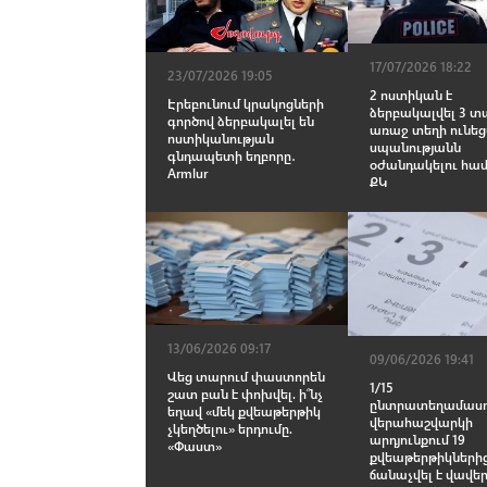
17/07/2026 18:22
23/07/2026 19:05
2 ոստիկան է
Էրեբունում կրակոցների
ձերբակալվել 3 տ
գործով ձերբակալել են
առաջ տեղի ունե
ոստիկանության
սպանությանն
գնդապետի եղբորը․
օժանդակելու հա
Armlur
ՔԿ
13/06/2026 09:17
09/06/2026 19:41
Վեց տարում փաստորեն
1/15
շատ բան է փոխվել. ի՞նչ
ընտրատեղամասո
եղավ «մեկ քվեաթերթիկ
վերահաշվարկի
չկեղծելու» երդումը.
արդյունքում 19
«Փաստ»
քվեաթերթիկներից
ճանաչվել է վավե