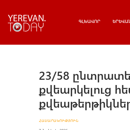
ԳԼԽԱՎՈՐ
ԵՐԵՎԱ
23/58 ընտրատ
քվեարկելուց հե
քվեաթերթիկնե
ՀԱՍԱՐԱԿՈՒԹՅՈՒՆ