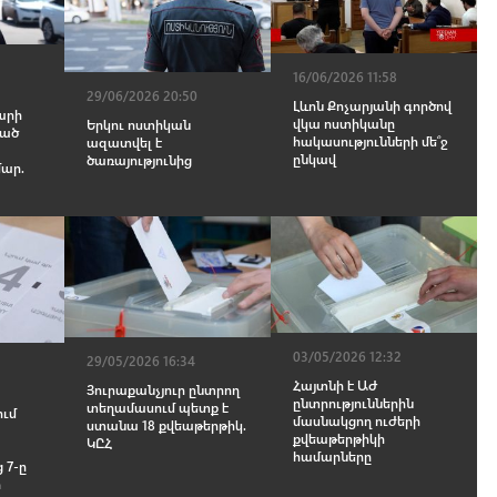
16/06/2026 11:58
29/06/2026 20:50
Լևոն Քոչարյանի գործով
արի
վկա ոստիկանը
Երկու ոստիկան
ցած
հակասությունների մե՞ջ
ազատվել է
ընկավ
ծառայությունից
մար.
03/05/2026 12:32
29/05/2026 16:34
Հայտնի է ԱԺ
Յուրաքանչյուր ընտրող
ընտրություններին
տեղամասում պետք է
ւմ
մասնակցող ուժերի
ստանա 18 քվեաթերթիկ.
քվեաթերթիկի
ԿԸՀ
համարները
 7-ը
ր