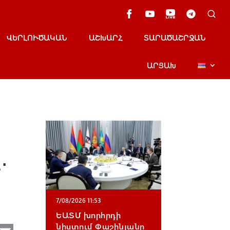
ՎԵՐԼՈՒԾԱԿԱՆ
ԱՇԽԱՐՀ
ՏԱՐԱԾԱՇՐՋԱՆ
ԱՐՑԱԽ
․
7/08/2026 11:53
ԵԱՏՄ խորհրդի
նիստում Փաշինյանը