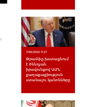
ր
7/08/2026 11:37
Թրամփը խստացնում
է ծննդյան
իրավունքով ԱՄՆ
քաղաքացիություն
ստանալու կանոնները