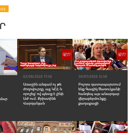
ԿԸՀ
Ր
02/08/2026 17:36
30/07/2026 12:58
Առաջին անգամ ոչ թե
Բոլորս դատապարտում
ժողովուրդը, այլ ԿԸՀ-ն
ենք Գագիկ Ծառուկյանի
որոշեց՝ ով պետք է լինի
հանդեպ այս անարդար
ԱԺ-ում․ Քրիստինե
վերաբերմունքը․
ամար
Վարդանյան
քաղաքացի