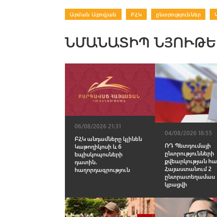
Արման Աբովյան
|
ԲՀԿ
|
ընտրություններ
|
ՆՄԱՆԱՏԻՊ ՆՅՈՒԹԵ
06/08/2026 21:31
04/08/2026 18:55
ԲՀԿ անդամները կլինեն
ՌԴ Պետդումայի
Կաթողիկոսի և 6
ընտրությունների
եպիսկոպոսների
քվեարկության հ
դատին․
Հայաստանում 2
հաղորդագրություն
ընտրատեղամաս
կբացվի