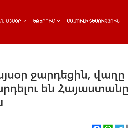
ՆՆ ԱՅՍՕՐ
ԵԹԵՐՈՒՄ
ՄԱՄՈՒԼԻ ՏԵՍՈՒԹՅՈՒՆ
այսօր ջարդեցին, վաղը
րդելու են Հայաստանը
ն