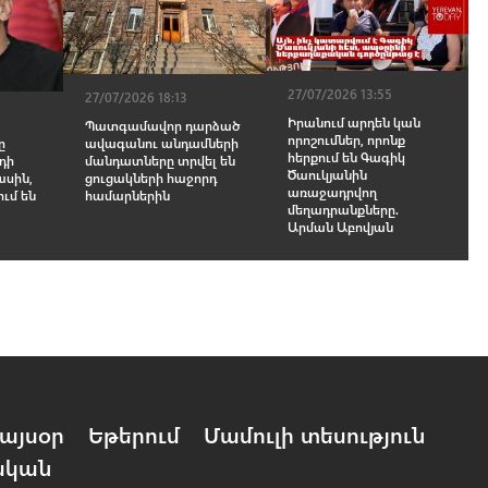
27/07/2026 13:55
27/07/2026 18:13
Իրանում արդեն կան
Պատգամավոր դարձած
որոշումներ, որոնք
ը
ավագանու անդամների
հերքում են Գագիկ
դի
մանդատները տրվել են
Ծաուկյանին
ասին,
ցուցակների հաջորդ
առաջադրվող
ում են
համարներին
մեղադրանքները.
Արման Աբովյան
այսօր
Եթերում
Մամուլի տեսություն
ական