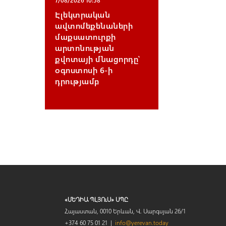
Էլեկտրական
ավտոմեքենաների
մաքսատուրքի
արտոնության
քվոտայի մնացորդը՝
օգոստոսի 6-ի
դրությամբ
«ՄԵԴԻԱ ՊԼՅՈւՍ» ՍՊԸ
Հայաստան, 0010 Երևան, Վ. Սարգսյան 26/1
+374 60 75 01 21 |
info@yerevan.today