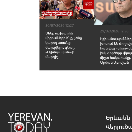
30/07/2026 12:27
29/07/2026 17:56
Մենք աշխարհի
մրցումների ենք, չենք
Իշխանություններ
կարող առանց
խոսում են ժողովր
մարզվելու գնալ․
հանդեպ «սիրո» մ
«Օլիմպավան»-ի
իսկ գործերը վկայ
մարզիչ
ճիշտ հակառակը․
Արման Աբովյան
Երևանն 
Վերլուծ