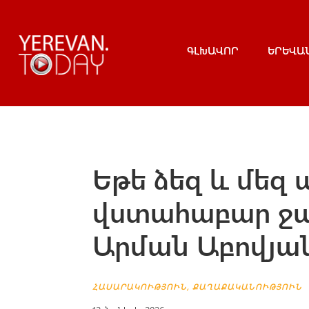
ԳԼԽԱՎՈՐ
ԵՐԵՎԱ
Եթե ձեզ և մեզ 
վստահաբար ջա
Արման Աբովյա
ՀԱՍԱՐԱԿՈՒԹՅՈՒՆ
,
ՔԱՂԱՔԱԿԱՆՈՒԹՅՈՒՆ