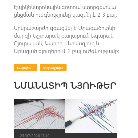
Էպիկենտրոնային գոտում ստորգետնյա
ցնցման ուժգնությունը կազմել է 2-3 բալ:
Երկրաշարժը զգացվել է Արագածոտնի
մարզի Աշտարակ քաղաքում, Ագարակ,
Բյուրական, Կարբի, Ափնագյուղ և
Արագած գյուղերում՝ 2 բալ ուժգնությամբ:
Ապարան
|
երկրաշարժ
ՆՄԱՆԱՏԻՊ ՆՅՈՒԹԵՐ
25/07/2026 17:49