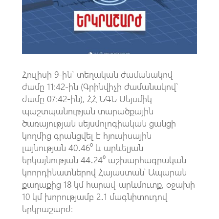
k
p
p
Հուլիսի 9-ին` տեղական ժամանակով
ժամը 11:42-ին (Գրինվիչի ժամանակով`
ժամը 07։42-ին), ՀՀ ՆԳՆ Սեյսմիկ
պաշտպանության տարածքային
ծառայության սեյսմոլոգիական ցանցի
կողմից գրանցվել է հյուսիսային
լայնության 40․46⁰ և արևելյան
երկայնության 44․24⁰ աշխարհագրական
կոորդինատներով Հայաստան՝ Ապարան
քաղաքից 18 կմ հարավ-արևմուտք, օջախի
10 կմ խորությամբ 2․1 մագնիտուդով
երկրաշարժ։