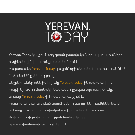
Yerevan.Today կայքում տեղ գտած լրատվական հրապարակումների
հեղինակային իրավունքը պատկանում է
բացառապես
Yerevan.Today
կայքին` որի սեփականատերն է «ՄԵԴԻԱ
ՊԼՅՈ
ւ
Ս» ՍՊ ընկերությունը։
Մեջբերումներ անելիս հղումը
Yerevan.Today
-ին պարտադիր է:
Կայքի նյութերի մասնակի կամ ամբողջական օգտագործումը,
առանց
Yerevan.Today
-ի հղման, արգելվում է:
Կայքում արտահայտված կարծիքները կարող են չհամնկնել կայքի
խմբագրության կամ սեփականատիրոջ տեսակետի հետ:
Գովազդների բովանդակության համար կայքը
պատասխանատվություն չի կրում: