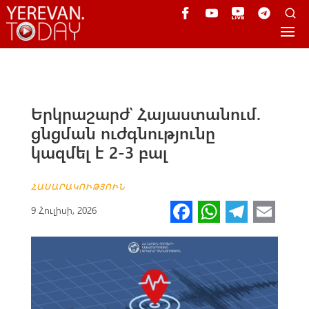
Երկրաշարժ՝ Հայաստանում.
ցնցման ուժգնությունը
կազմել է 2-3 բալ
ՀԱՍԱՐԱԿՈՒԹՅՈՒՆ
Fa
W
Te
E
9 Հուլիսի, 2026
ce
h
le
m
b
at
gr
ail
o
s
a
o
A
m