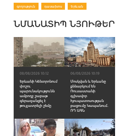
գողություն
|
դասախոս
|
Երևան
ՆՄԱՆԱՏԻՊ ՆՅՈՒԹԵՐ
08/08/2026 10:12
06/08/2026 10:19
Երևանի Կենտրոնում
Մոսկվան և Երևանը
փոշու
քննարկում են
պարունակությունն
Ռուսաստանի
ամբողջ շաբաթ
գլխավոր
գերազանցել է
հյուպատոսության
թույլատրելի շեմը
բացումը Կապանում․
ՌԴ ԱԳՆ