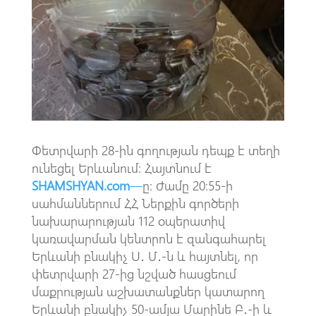
o
s
a
o
A
m
k
p
p
Փետրվարի 28-ին գողության դեպք է տեղի
ունեցել Երևանում։ Հայտնում է
SHAMSHYAN.com
—
ը: Ժամը 20։55-ի
սահմաններում ՀՀ Ներքին գործերի
նախարարության 112 օպերատիվ
կառավարման կենտրոն է զանգահարել
Երևանի բնակիչ Ս․ Մ․-ն և հայտնել, որ
փետրվարի 27-ից նշված հասցեում
մաքրության աշխատանքներ կատարող
Երևանի բնակիչ 50-ամյա Մարինե Բ․-ի և