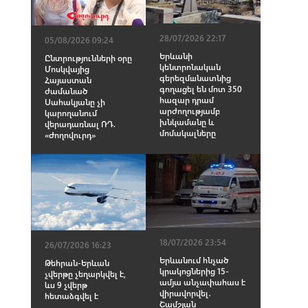
28/07/2026 22:17
05/08/2026 09:24
Երևանի
Ընտրությունների օրը
կենտրոնական
Մոսկվայից
գերեզմшնատնից
Հայաստան
գnղացել են մոտ 350
ժամանած
հազար դրամ
Սահակյանը չի
արժողությամբ
կարողանում
խնկամանը և
վերադառնալ ՌԴ.
մոմակալները
«Ժողովուրդ»
18/07/2026 23:54
26/07/2026 16:23
Երևանում հնչած
Թեհրան-Երևան
կրակոցներից 15-
չվերթը չեղարկվել է,
ամյա անչափահաս է
ևս 9 չվերթ
վիրավորվել․
հետաձգվել է
Շամշյան