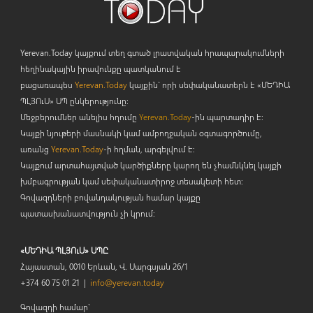
Yerevan.Today կայքում տեղ գտած լրատվական հրապարակումների
հեղինակային իրավունքը պատկանում է
բացառապես
Yerevan.Today
կայքին` որի սեփականատերն է «ՄԵԴԻԱ
ՊԼՅՈ
ւ
Ս» ՍՊ ընկերությունը։
Մեջբերումներ անելիս հղումը
Yerevan.Today
-ին պարտադիր է:
Կայքի նյութերի մասնակի կամ ամբողջական օգտագործումը,
առանց
Yerevan.Today
-ի հղման, արգելվում է:
Կայքում արտահայտված կարծիքները կարող են չհամնկնել կայքի
խմբագրության կամ սեփականատիրոջ տեսակետի հետ:
Գովազդների բովանդակության համար կայքը
պատասխանատվություն չի կրում:
«ՄԵԴԻԱ ՊԼՅՈւՍ» ՍՊԸ
Հայաստան, 0010 Երևան, Վ. Սարգսյան 26/1
+374 60 75 01 21 |
info@yerevan.today
Գովազդի համար`