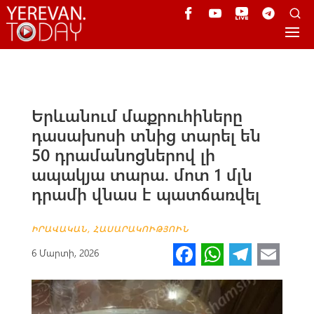
Երևանում մաքրուհիները
դասախոսի տնից տարել են
50 դրամանոցներով լի
ապակյա տարա. մոտ 1 մլն
դրամի վնաս է պատճառվել
ԻՐԱՎԱԿԱՆ
,
ՀԱՍԱՐԱԿՈՒԹՅՈՒՆ
Fa
W
Te
E
6 Մարտի, 2026
ce
h
le
m
b
at
gr
ail