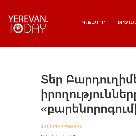
ԳԼԽԱՎՈՐ
ԵՐԵՎԱ
Տեր Բարդուղիմե
իրողություններ
«բարենորոգում
ՀԱՍԱՐԱԿՈՒԹՅՈՒՆ