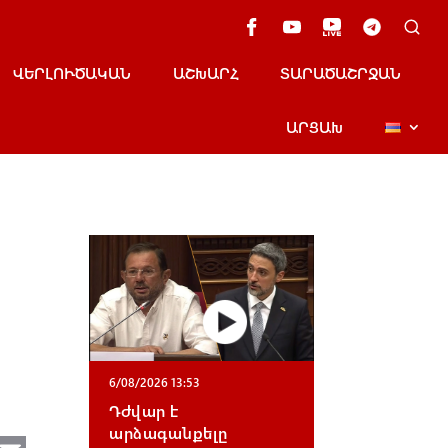
ՎԵՐԼՈՒԾԱԿԱՆ
ԱՇԽԱՐՀ
ՏԱՐԱԾԱՇՐՋԱՆ
ԱՐՑԱԽ
6/08/2026 13:53
Դժվար է
արձագանքելը