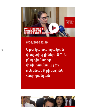
6/08/2026 12:39
րը
Եթե կախարդական
փայտիկ լիներ, ՔՊ-ն
ընդդիմադիր
փոխխոսնակ չէր
ունենա․ Քրիստինե
Վարդանյան