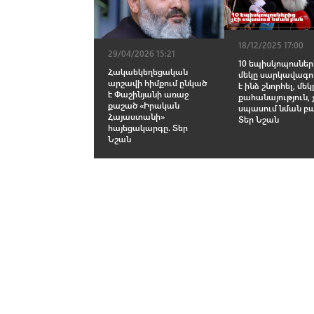
18/12/2025 17:00
29/04/2026 15:21
10 եպիսկոպոսներ
Հակաեկեղեցական
մեկը սարկավագու
արշավի հիմքում ընկած
է ինձ շնորհել, մեկ
է Փաշինյանի առաջ
քահանայություն, 
քաշած «Իրական
սպասում նման բա
Հայաստանի»
Տեր Նշան
հայեցակարգը. Տեր
Նշան