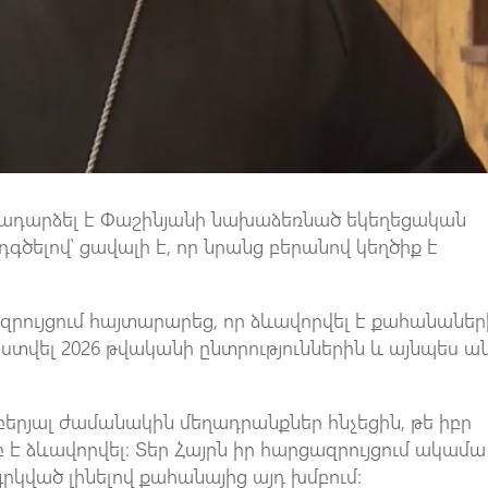
ադարձել է Փաշինյանի նախաձեռնած եկեղեցական
գծելով՝ ցավալի է, որ նրանց բերանով կեղծիք է
զրույցում հայտարարեց, որ ձևավորվել է քահանաներ
տվել 2026 թվականի ընտրություններին և այնպես ան
երյալ ժամանակին մեղադրանքներ հնչեցին, թե իբր
բ է ձևավորվել։ Տեր Հայրն իր հարցազրույցում ակամա
դգրկված լինելով քահանայից այդ խմբում։