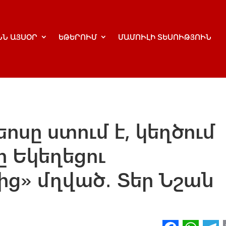
ՆՆ ԱՅՍՕՐ
ԵԹԵՐՈՒՄ
ՄԱՄՈՒԼԻ ՏԵՍՈՒԹՅՈՒՆ
ոսը ստում է, կեղծում
ը Եկեղեցու
ից» մղված․ Տեր Նշան