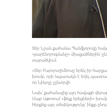
Տեր Նշան քահանա Պանֆյորովը հակ
«բարենորոգմանը» միացածներին՝ ընդ
տարածվում.
«Տեր Բարդուղիմեոսը երեկ իր հարցա
խումբ, որի նպատակն է եղել պատրաս
որ Նիկոլը չընտրվի։
Նախ՝ քահանայից այդ հավաքի վերաբ
Մայր Աթոռում «ֆեյք երեցների» խում
հերքեց այդ տեղեկությունը՝ ինքը ըն