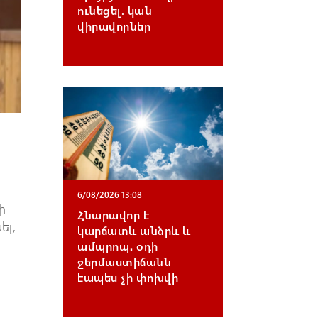
ունեցել. կան
վիրավnրներ
6/08/2026 13:08
ի
Հնարավոր է
ել,
կարճատև անձրև և
ամպրոպ․ օդի
ջերմաստիճանն
էապես չի փոխվի