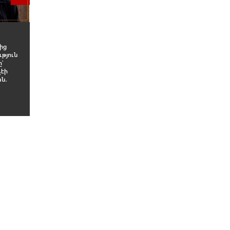
ից
թյուն
ը՝
չէի
ն․