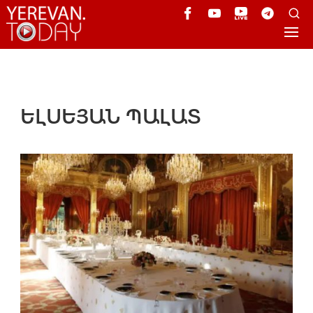
ԵԼՍԵՅԱՆ ՊԱԼԱՏ