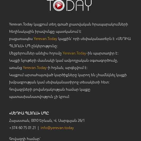
Yerevan.Today կայքում տեղ գտած լրատվական հրապարակումների
հեղինակային իրավունքը պատկանում է
բացառապես
Yerevan.Today
կայքին` որի սեփականատերն է «ՄԵԴԻԱ
ՊԼՅՈ
ւ
Ս» ՍՊ ընկերությունը։
Մեջբերումներ անելիս հղումը
Yerevan.Today
-ին պարտադիր է:
Կայքի նյութերի մասնակի կամ ամբողջական օգտագործումը,
առանց
Yerevan.Today
-ի հղման, արգելվում է:
Կայքում արտահայտված կարծիքները կարող են չհամնկնել կայքի
խմբագրության կամ սեփականատիրոջ տեսակետի հետ:
Գովազդների բովանդակության համար կայքը
պատասխանատվություն չի կրում:
«ՄԵԴԻԱ ՊԼՅՈւՍ» ՍՊԸ
Հայաստան, 0010 Երևան, Վ. Սարգսյան 26/1
+374 60 75 01 21 |
info@yerevan.today
Գովազդի համար`