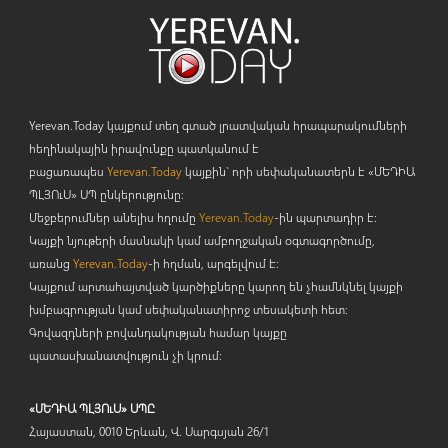
Yerevan.Today կայքում տեղ գտած լրատվական հրապարակումների
հեղինակային իրավունքը պատկանում է
բացառապես
Yerevan.Today
կայքին` որի սեփականատերն է «ՄԵԴԻԱ
ՊԼՅՈ
ւ
Ս» ՍՊ ընկերությունը։
Մեջբերումներ անելիս հղումը
Yerevan.Today
-ին պարտադիր է:
Կայքի նյութերի մասնակի կամ ամբողջական օգտագործումը,
առանց
Yerevan.Today
-ի հղման, արգելվում է:
Կայքում արտահայտված կարծիքները կարող են չհամնկնել կայքի
խմբագրության կամ սեփականատիրոջ տեսակետի հետ:
Գովազդների բովանդակության համար կայքը
պատասխանատվություն չի կրում:
«ՄԵԴԻԱ ՊԼՅՈւՍ» ՍՊԸ
Հայաստան, 0010 Երևան, Վ. Սարգսյան 26/1