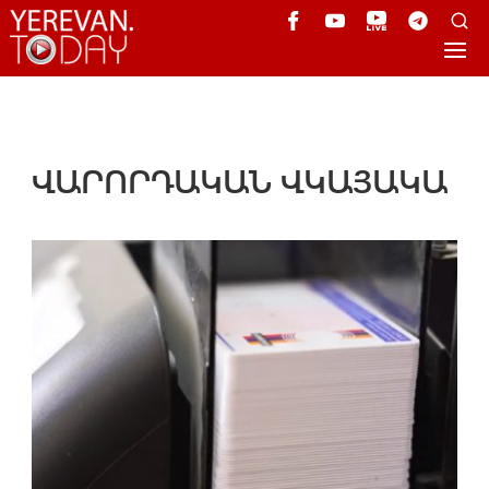
ՎԱՐՈՐԴԱԿԱՆ ՎԿԱՅԱԿԱ