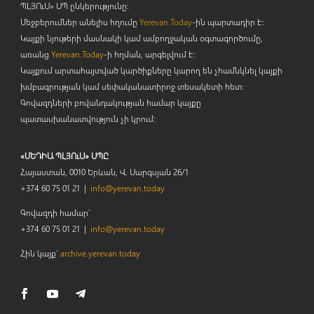
ՊԼՅՈ
ւ
Ս» ՍՊ ընկերությունը։
Մեջբերումներ անելիս հղումը
Yerevan.Today
-ին պարտադիր է:
Կայքի նյութերի մասնակի կամ ամբողջական օգտագործումը,
առանց
Yerevan.Today
-ի հղման, արգելվում է:
Կայքում արտահայտված կարծիքները կարող են չհամնկնել կայքի
խմբագրության կամ սեփականատիրոջ տեսակետի հետ:
Գովազդների բովանդակության համար կայքը
պատասխանատվություն չի կրում:
«ՄԵԴԻԱ ՊԼՅՈւՍ» ՍՊԸ
Հայաստան, 0010 Երևան, Վ. Սարգսյան 26/1
+374 60 75 01 21 |
info@yerevan.today
Գովազդի համար`
+374 60 75 01 21 |
info@yerevan.today
Հին կայք`
archive.yerevan.today