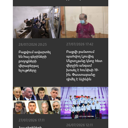
27/07/2026 17:42
28/07/2026 20:25
Բաքվի բանտում
Բաքվում ավարտել
պահվող Լյուվիգ
են հայ գերիների
Մկրտչյանը կնոջ հետ
բողոքների
վերջին անգամ
վերաբերյալ
խոսել է հունիսի 19-
ելույթները
ին. Փաստաբանը
դիմել է Ալիևին
27/07/2026 17:11
26/07/2026 12:11
Հայ գերիների