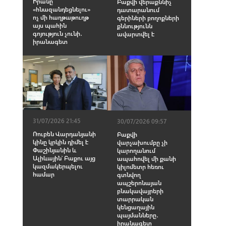
Իրանը
Բաքվի վերաքննիչ
«հնազանդեցնելու»
դատարանում
ոչ մի հաղթաթուղթ
գերիների բողոքների
այս պահին
քննությունն
գոյություն չունի․
ավարտվել է
իրանագետ
31/07/2026 21:45
30/07/2026 09:57
Ռուբեն Վարդանյանի
Բաքվի
կինը կրկին դիմել է
վարչախումբը չի
Փաշինյանին և
կարողանում
Ալիևային՝ Բաքու այց
ապահովել մի քանի
կազմակերպելու
կիլոմետր հեռու
համար
գտնվող
ապշերոնայան
բնակավայրերի
տարրական
կենցաղային
պայմանները․
իրանագետ