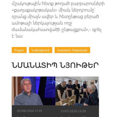
մշակութային հետք թողած բարբարոսների
«քաղաքակրթական» միակ ներդրումը՝
դրանց միայն ավեր և հետընթաց բերած
ամոթալի ներկայության ողջ
ժամանակահատվածի ընթացքում»,- գրել
է նա։
Բաքու
|
Նախիջևան
|
Վարդան Ոսկանյան
ՆՄԱՆԱՏԻՊ ՆՅՈՒԹԵՐ
05/08/2026 11:39
31/07/2026 23:38