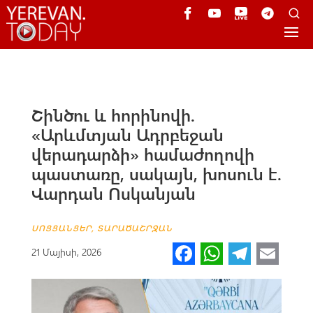
Շինծու և հորինովի.
«Արևմտյան Ադրբեջան
վերադարձի» համաժողովի
պաստառը, սակայն, խոսուն է.
Վարդան Ոսկանյան
ՍՈՑՑԱՆՑԵՐ
,
ՏԱՐԱԾԱՇՐՋԱՆ
Fa
W
Te
E
21 Մայիսի, 2026
ce
h
le
m
b
at
gr
ail