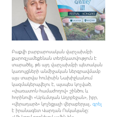
o
s
a
o
A
m
k
p
p
Բաքվի բարբարոսական վարչախմբի
քարոզչամեքենան տեղեկատվություն է
տարածել, թե այդ վարչախմբի պետական
կառույցների անմիջական ներգրավմամբ
այս տարվա հունիսին Նախիջևանում
կազմակերպվելու է, այսպես կոչված,
«փառատոն-համաժողով» շինծու և
հորինովի «Արևմտյան Ադրբեջան», իբր,
«վերադարձ» կոչեցյալի վերաբերյալ․
գրել
է իրանագետ Վարդան Ոսկանյանը։
«Մի կողմ թողնելով ամեն ինչ,