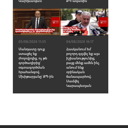
Վարդևանյան
ՔՊ-ականին
05/08/2026 11:35
04/08/2026 16:17
Մանդատը դուք
Հասկանում եմ՝
ստացել եք
բոլորդ զզվել եք այս
ժողովրդից, ոչ թե
իշխանությունից,
գործադիրից՝
բայց մենք ամեն ինչ
օգտագործման
անում ենք
հրահանգով․
օրինական
Մխիթարյանը՝ ՔՊ-ին
ճանապարհով․
Սամվել
Կարապետյան