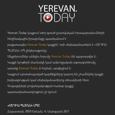
Yerevan.Today կայքում տեղ գտած լրատվական հրապարակումների
հեղինակային իրավունքը պատկանում է
բացառապես
Yerevan.Today
կայքին` որի սեփականատերն է «ՄԵԴԻԱ
ՊԼՅՈ
ւ
Ս» ՍՊ ընկերությունը։
Մեջբերումներ անելիս հղումը
Yerevan.Today
-ին պարտադիր է:
Կայքի նյութերի մասնակի կամ ամբողջական օգտագործումը,
առանց
Yerevan.Today
-ի հղման, արգելվում է:
Կայքում արտահայտված կարծիքները կարող են չհամնկնել կայքի
խմբագրության կամ սեփականատիրոջ տեսակետի հետ:
Գովազդների բովանդակության համար կայքը
պատասխանատվություն չի կրում:
«ՄԵԴԻԱ ՊԼՅՈւՍ» ՍՊԸ
Հայաստան, 0010 Երևան, Վ. Սարգսյան 26/1