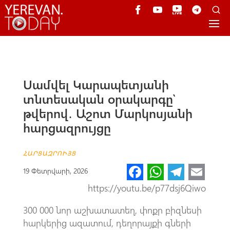
Սամվել Կարապետյանի
տնտեսական օրակարգը՝
թվերով․ Աշոտ Մարկոսյանի
հարցազրույցը
ՀԱՐՑԱԶՐՈՒՅՑ
Fa
W
Te
E
19 Փետրվարի, 2026
ce
h
le
m
https://youtu.be/p77dsj6Qiwo
b
at
gr
ail
300 000 նոր աշխատատեղ, փոքր բիզնեսի
o
s
a
հարկերից ազատում, դեղորայքի գների