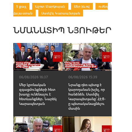
5 քայլ
|
Աշոտ Մարկոսյան
|
Մեր ձևով
|
ուժեղ
Հայաստան
|
Սամվել Կարապետյան
ՆՄԱՆԱՏԻՊ ՆՅՈՒԹԵՐ
06/08/2026 16:37
06/08/2026 15:39
Մեր կրոնական
Նրանք դեռ պետք է
զգացմունքների հետ
կարողանան խլել, որ
խաղը ունենալու է
հանձնեն․ Սամվել
հետևանքներ․ Նարեկ
Կարապետյանը՝ ՀԷՑ-
Կարապետյան
ը պետականացնելու
մասին