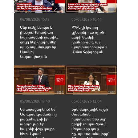
06/08/2026 15:13
06/08/2026 10:44
Մեր ուժը ներկա է
ՔՊ-ն չի կարող
լինելու Վեհափառ
չընտրել․ դա ոչ թե
հայրապետի դատին,
բարի կամքի
ցույց ենք տալու մեր
դրսևորում է, այլ
պաշտպանությունը․
պարտավորություն․
Սամվել
Աննա Գրիգորյան
Կարապետյան
05/08/2026 17:40
05/08/2026 12:04
Ես առաջարկում եմ՝
Եթե մարզային այցի
ԱԺ պատգամավորը
ժամանակ
բացահայտի իր
հայտնվում ենք այլ
առնչությունը
երկրի տարածքում,
հայտնի ֆեյք կայքի
մեղավորը դուք
հետ․ Արամ
եք․ պատգամավորը՝