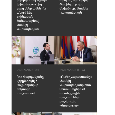
իշխանությունից,
Փաշինյանը դեռ
բայց մենք ամեն ինչ
ծնված չէր․ Սամվել
անում ենք
Կարապետյան
օրինական
ճանապարհով․
Սամվել
Կարապետյան
29/07/2026 18:11
29/07/2026 09:54
Գոռ Վարդանյանը
«Ուժեղ Հայաստանը»
վերընտրվել է
Սամվել
Պոլիտեխնիկի
Կարապետյանի հետ
ռեկտորի
կհստակեցնի ԱԺ
պաշտոնում
առանցքային
պաշտոնների
բաշխումը.
«Ժողովուրդ»