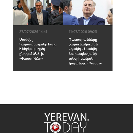
27/07/2026 14:41
11/07/2026 09:25
Սամվել
Դատարանները
Կարապետյանը հայց
շարունակում են
է ներկայացրել
«դակել» Սամվել
ընդդեմ ԿԿՀ-ի․
Կարապետյանի
«ՓաստԻնֆո»
անօրինական
կալանքը. «Փաստ»