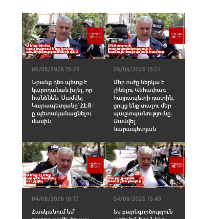
06/08/2026 15:39
06/08/2026 15:13
Նրանք դեռ պետք է
Մեր ուժը ներկա է
կարողանան խլել, որ
լինելու Վեհափառ
հանձնեն․ Սամվել
հայրապետի դատին,
Կարապետյանը՝ ՀԷՑ-
ցույց ենք տալու մեր
ը պետականացնելու
պաշտպանությունը․
մասին
Սամվել
Կարապետյան
04/08/2026 16:17
04/08/2026 15:49
Հասկանում եմ՝
Ես բարեգործություն
բոլորդ զզվել եք այս
արել եմ, երբ Նիկոլ