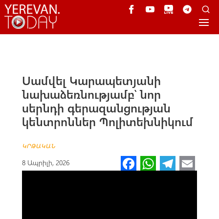
Սամվել Կարապետյանի
նախաձեռնությամբ՝ նոր
սերնդի գերազանցության
կենտրոններ Պոլիտեխնիկում
ԿՐԹԱԿԱՆ
Fa
W
Te
E
8 Ապրիլի, 2026
ce
h
le
m
b
at
gr
ail
o
s
a