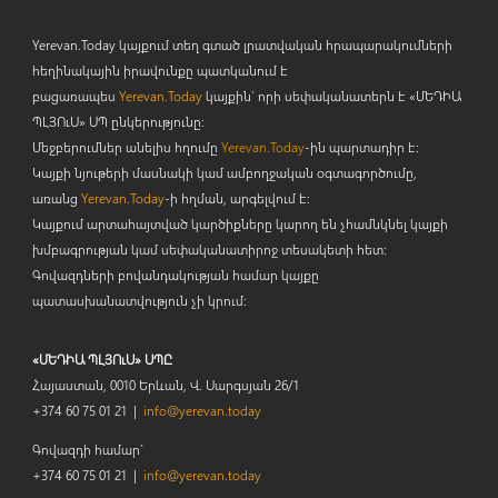
Yerevan.Today կայքում տեղ գտած լրատվական հրապարակումների
հեղինակային իրավունքը պատկանում է
բացառապես
Yerevan.Today
կայքին` որի սեփականատերն է «ՄԵԴԻԱ
ՊԼՅՈ
ւ
Ս» ՍՊ ընկերությունը։
Մեջբերումներ անելիս հղումը
Yerevan.Today
-ին պարտադիր է:
Կայքի նյութերի մասնակի կամ ամբողջական օգտագործումը,
առանց
Yerevan.Today
-ի հղման, արգելվում է:
Կայքում արտահայտված կարծիքները կարող են չհամնկնել կայքի
խմբագրության կամ սեփականատիրոջ տեսակետի հետ:
Գովազդների բովանդակության համար կայքը
պատասխանատվություն չի կրում:
«ՄԵԴԻԱ ՊԼՅՈւՍ» ՍՊԸ
Հայաստան, 0010 Երևան, Վ. Սարգսյան 26/1
+374 60 75 01 21 |
info@yerevan.today
Գովազդի համար`
+374 60 75 01 21 |
info@yerevan.today