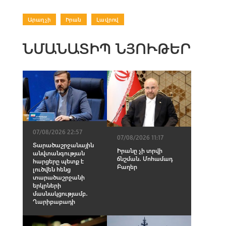
Արաղչի
|
Իրան
|
Լավրով
ՆՄԱՆԱՏԻՊ ՆՅՈՒԹԵՐ
07/08/2026 22:57
07/08/2026 11:17
Տարածաշրջանային
Իրանը չի տրվի
անվտանգության
ճնշման․ Մոհամադ
հարցերը պետք է
Բաղեր
լուծվեն հենց
տարածաշրջանի
երկրների
մասնակցությամբ․
Ղարիբաբադի