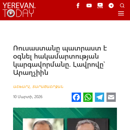
Ռուսաստանը պատրաստ է
օգնել հակամարտության
կարգավորմանը. Լավրովը՝
Արաղչիին
ԱՇԽԱՐՀ
,
ՏԱՐԱԾԱՇՐՋԱՆ
Fa
W
Te
E
10 Մարտի, 2026
ce
h
le
m
b
at
gr
ail
o
s
a