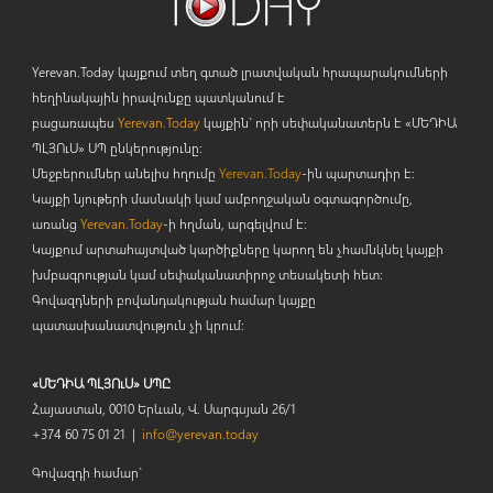
Yerevan.Today կայքում տեղ գտած լրատվական հրապարակումների
հեղինակային իրավունքը պատկանում է
բացառապես
Yerevan.Today
կայքին` որի սեփականատերն է «ՄԵԴԻԱ
ՊԼՅՈ
ւ
Ս» ՍՊ ընկերությունը։
Մեջբերումներ անելիս հղումը
Yerevan.Today
-ին պարտադիր է:
Կայքի նյութերի մասնակի կամ ամբողջական օգտագործումը,
առանց
Yerevan.Today
-ի հղման, արգելվում է:
Կայքում արտահայտված կարծիքները կարող են չհամնկնել կայքի
խմբագրության կամ սեփականատիրոջ տեսակետի հետ:
Գովազդների բովանդակության համար կայքը
պատասխանատվություն չի կրում:
«ՄԵԴԻԱ ՊԼՅՈւՍ» ՍՊԸ
Հայաստան, 0010 Երևան, Վ. Սարգսյան 26/1
+374 60 75 01 21 |
info@yerevan.today
Գովազդի համար`