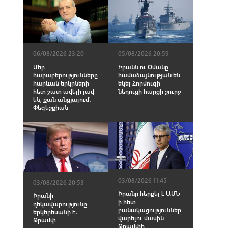
06/08/2026 23:20
05/08/2026 20:59
Մեր
Իրանն ու Օմանը
հարաբերությունները
համաձայնության են
հարևան երկրների
եկել Հորմուզի
հետ շատ ավելի լավ
նեղուցի հարցի շուրջ
են, քան անցյալում․
Փեզեշքիան
03/08/2026 11:45
03/08/2026 20:53
Իրանը հերքել է ԱՄՆ-
Իրանի
ի հետ
ղեկավարությունը
բանակացություններ
երկերեսանի է․
վարելու մասին
Թրամփ
Թրամփի