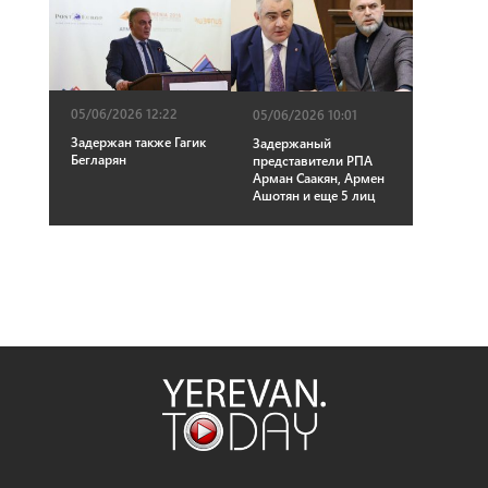
05/06/2026 12:22
05/06/2026 10:01
Задержан также Гагик
Задержаный
Бегларян
представители РПА
Арман Саакян, Армен
Ашотян и еще 5 лиц