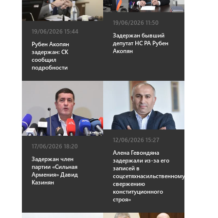
19/06/2026 11:50
19/06/2026 15:44
Задержан бывший
депутат НС РА Рубен
Рубен Акопян
Акопян
задержан: СК
сообщил
подробности
12/06/2026 15:27
17/06/2026 18:20
Алена Гевондяна
Задержан член
задержали из-за его
партии «Сильная
записей в
Армения» Давид
соцсетяхнасильственному
Казинян
свержению
конституционного
строя»