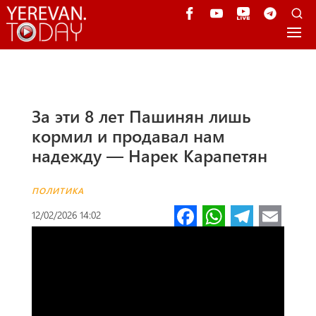
За эти 8 лет Пашинян лишь
кормил и продавал нам
надежду — Нарек Карапетян
ПОЛИТИКА
Fa
W
Te
E
12/02/2026 14:02
ce
h
le
m
b
at
gr
ail
o
s
a
o
A
m