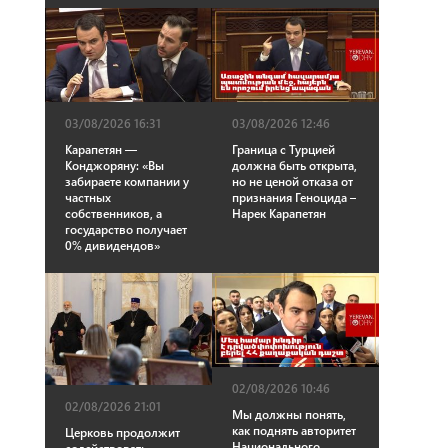
03/08/2026 16:31
03/08/2026 12:46
Карапетян —
Граница с Турцией
Конджоряну: «Вы
должна быть открыта,
забираете компании у
но не ценой отказа от
частных
признания Геноцида –
собственников, а
Нарек Карапетян
государство получает
0% дивидендов»
02/08/2026 10:46
02/08/2026 21:01
Мы должны понять,
как поднять авторитет
Церковь продолжит
Национального
содействовать