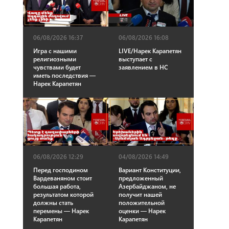
06/08/2026 16:37
06/08/2026 16:08
Игра с нашими
LIVE/Нарек Карапетян
религиозными
выступает с
чувствами будет
заявлением в НС
иметь последствия —
Нарек Карапетян
06/08/2026 12:29
04/08/2026 14:49
Перед господином
Вариант Конституции,
Вардеваняном стоит
предложенный
большая работа,
Азербайджаном, не
результатом которой
получит нашей
должны стать
положительной
перемены — Нарек
оценки — Нарек
Карапетян
Карапетян