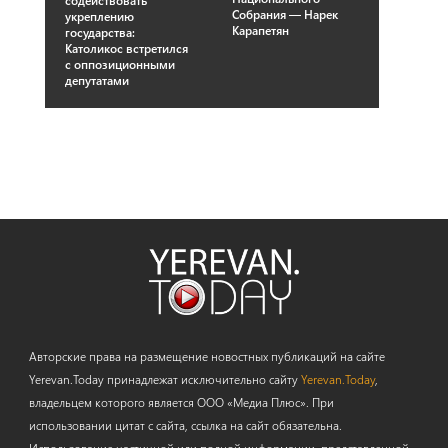
Собрания — Нарек
укреплению
Карапетян
государства:
Католикос встретился
с оппозиционными
депутатами
Авторские права на размещение новостных публикаций на сайте
Yerevan.Today принадлежат исключительно сайту
Yerevan.Today
,
владельцем которого является ООО «Медиа Плюс». При
использовании цитат с сайта, ссылка на сайт обязательна.
Использование частичной или полной информации, представленной