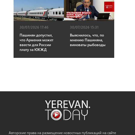
30/07/2026 17:46
30/07/2026 15:31
Пашинян допустил,
Выяснилось, что, по
что Армения может
мнению Пашиняна,
ввести для России
виноваты рыбоводы
плату за ЮКЖД
Авторские права на размещение новостных публикаций на сайте