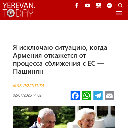
Я исключаю ситуацию, когда
Армения откажется от
процесса сближения с ЕС —
Пашинян
МИР
,
ПОЛИТИКА
Fa
W
Te
E
02/07/2026 14:02
ce
h
le
m
b
at
gr
ail
o
s
a