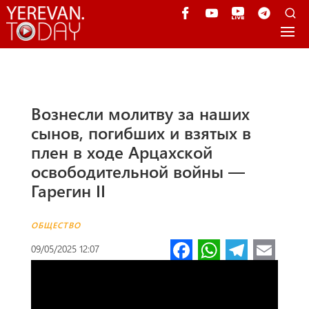
Вознесли молитву за наших
сынов, погибших и взятых в
плен в ходе Арцахской
освободительной войны —
Гарегин II
ОБЩЕСТВО
Fa
W
Te
E
09/05/2025 12:07
ce
h
le
m
b
at
gr
ail