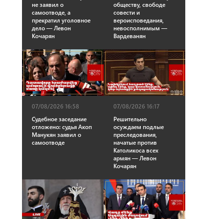
обществу, свободе
не заявил о
совести и
самоотводе, а
вероисповедания,
прекратил уголовное
невосполнимым —
дело — Левон
Вардеванян
Кочарян
07/08/2026 16:58
07/08/2026 16:17
Судебное заседание
Решительно
отложено: судья Акоп
осуждаем подлые
Манукян заявил о
преследования,
самоотводе
начатые против
Католикоса всех
армян — Левон
Кочарян