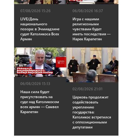
07/08/2026 15:26
06/08/2026 16:37
LIVE/День
Игра с нашими
национального
религиозными
позора: в Эчмиадзине
чувствами будет
судят Католикоса Всех
иметь последствия —
Армян
Нарек Карапетян
06/08/2026 15:13
02/08/2026 21:01
Наша сила будет
присутствовать на
Церковь продолжит
суде над Католикосом
содействовать
всех армян — Самвел
укреплению
Карапетян
государства:
Католикос встретился
с оппозиционными
депутатами