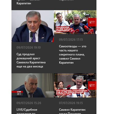
Карапетян
09/07/2026 17:15
Самоотводы — это
09/07/2026 19:10
часть нашего
Суд продлил
секретного плана,
домашний арест
заявил Самвел
Самвела Карапетяна
Карапетян
еще на два месяца
09/07/2026 15:26
07/07/2026 19:15
LIVE/Судебное
Самвел Карапетян:
заседание по
когда Пашинян