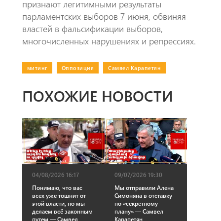
признают легитимными результаты
парламентских выборов 7 июня, обвиняя
властей в фальсификации выборов,
многочисленных нарушениях и репрессиях.
митинг
|
Оппозиция
|
Самвел Карапетян
ПОХОЖИЕ НОВОСТИ
04/08/2026 16:17
09/07/2026 19:30
Понимаю, что вас
Мы отправили Алена
всех уже тошнит от
Симоняна в отставку
этой власти, но мы
по «секретному
делаем всё законным
плану» — Самвел
путем — Самвел
Карапетян