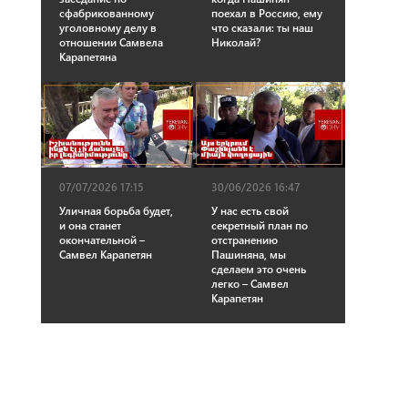
сфабрикованному
поехал в Россию, ему
уголовному делу в
что сказали: ты наш
отношении Самвела
Николай?
Карапетяна
07/07/2026 17:15
30/06/2026 16:47
Уличная борьба будет,
У нас есть свой
и она станет
секретный план по
окончательной –
отстранению
Самвел Карапетян
Пашиняна, мы
сделаем это очень
легко – Самвел
Карапетян