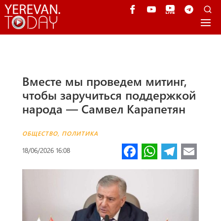
Вместе мы проведем митинг,
чтобы заручиться поддержкой
народа — Самвел Карапетян
ОБЩЕСТВО
,
ПОЛИТИКА
Fa
W
Te
E
18/06/2026 16:08
ce
h
le
m
b
at
gr
ail
o
s
a
o
A
m