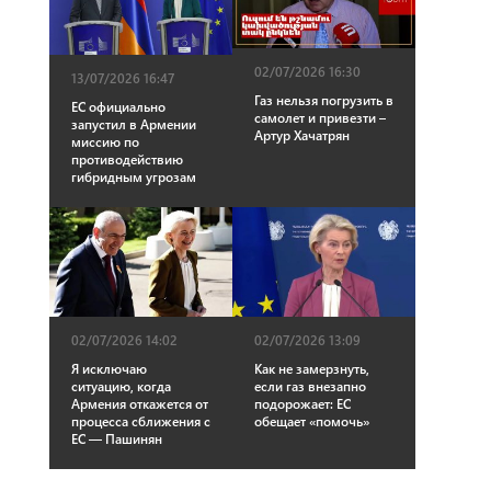
02/07/2026 16:30
13/07/2026 16:47
Газ нельзя погрузить в
ЕС официально
самолет и привезти –
запустил в Армении
Артур Хачатрян
миссию по
противодействию
гибридным угрозам
02/07/2026 14:02
02/07/2026 13:09
Я исключаю
Как не замерзнуть,
ситуацию, когда
если газ внезапно
Армения откажется от
подорожает: ЕС
процесса сближения с
обещает «помочь»
ЕС — Пашинян