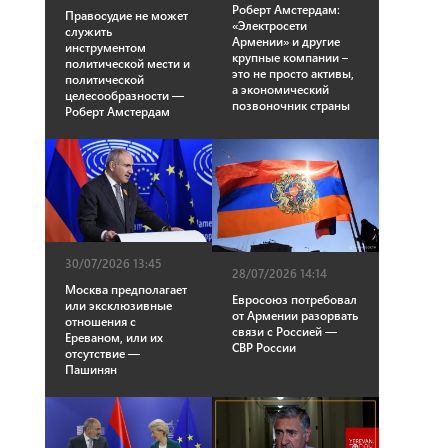
Роберт Амстердам։
Правосудие не может
«Электросети
служить
Армении» и другие
инструментом
крупные компании –
политической мести и
это не просто активы,
политической
а экономический
целесообразности —
позвоночник страны
Роберт Амстердам
30/07/2026 13:45
28/07/2026 14:14
Москва предполагает
Евросоюз потребовал
или эксклюзивные
от Армении разорвать
отношения с
связи с Россией —
Ереваном, или их
СВР России
отсутствие —
Пашинян