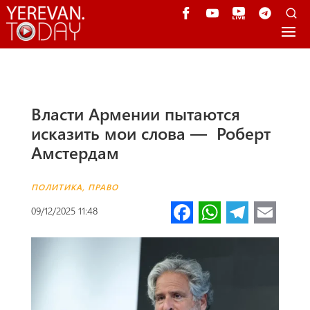
Власти Армении пытаются
исказить мои слова — Роберт
Амстердам
ПОЛИТИКА
,
ПРАВО
Fa
W
Te
E
09/12/2025 11:48
ce
h
le
m
b
at
gr
ail
o
s
a
o
A
m