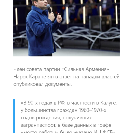
o
s
a
o
A
m
k
p
p
​Член совета партии «Сильная Армения»
Нарек Карапетян в ответ на нападки властей
опубликовал документы.
«​В 90-х годах в РФ, в частности в Калуге,
у большинства граждан 1960–1970-х
годов рождения, получивших
загранпаспорт, в базе данных в графе
«место работы» было указано ИЦ ФСБ»,