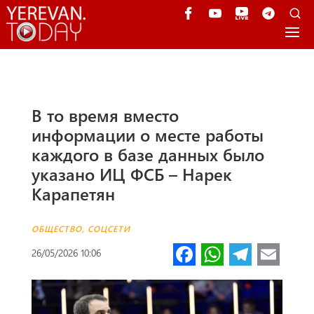
В то время вместо
информации о месте работы
каждого в базе данных было
указано ИЦ ФСБ – Нарек
Карапетян
ОБЩЕСТВО
,
СОЦСЕТИ
Fa
W
Te
E
26/05/2026 10:06
ce
h
le
m
b
at
gr
ail