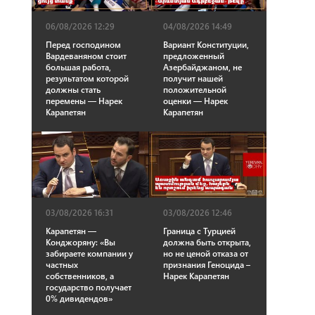
06/08/2026 12:29
04/08/2026 14:49
Перед господином
Вариант Конституции,
Вардеваняном стоит
предложенный
большая работа,
Азербайджаном, не
результатом которой
получит нашей
должны стать
положительной
перемены — Нарек
оценки — Нарек
Карапетян
Карапетян
03/08/2026 16:31
03/08/2026 12:46
Карапетян —
Граница с Турцией
Конджоряну: «Вы
должна быть открыта,
забираете компании у
но не ценой отказа от
частных
признания Геноцида –
собственников, а
Нарек Карапетян
государство получает
0% дивидендов»