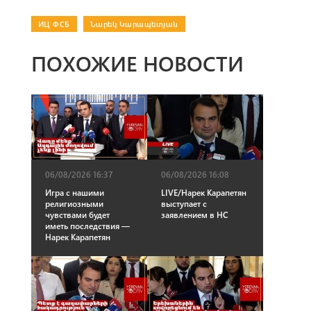
ИЦ ФСБ
|
Նարեկ Կարապետյան
ПОХОЖИЕ НОВОСТИ
06/08/2026 16:37
06/08/2026 16:08
Игра с нашими
LIVE/Нарек Карапетян
религиозными
выступает с
чувствами будет
заявлением в НС
иметь последствия —
Нарек Карапетян