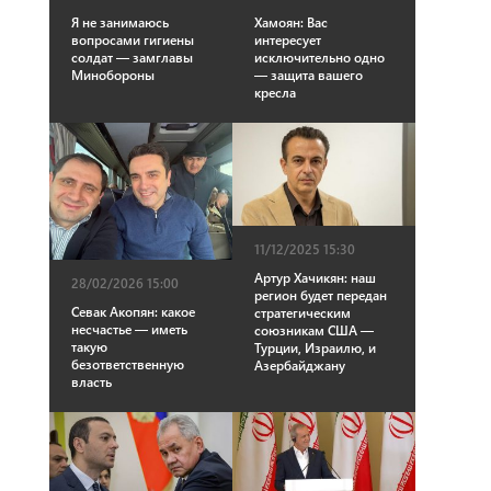
Я не занимаюсь
Хамоян: Вас
вопросами гигиены
интересует
солдат — замглавы
исключительно одно
Минобороны
— защита вашего
кресла
11/12/2025 15:30
Артур Хачикян: наш
28/02/2026 15:00
регион будет передан
Севак Акопян: какое
стратегическим
несчастье — иметь
союзникам США —
такую
Турции, Израилю, и
безответственную
Азербайджану
власть