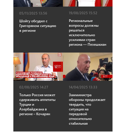
19/08/2025 15:52
05/11/2025 13:56
Региональные
Шойгу обсудил с
вопросы должны
Григоряном ситуацию
решаться
в регионе
исключительно
усилиями стран
региона — Пезешкиан
02/08/2025 14:27
14/04/2025 13:33
Только Россия может
Замминистра
сдерживать аппетиты
обороны продолжает
Турции и
твердить, что
Азербайджана в
ситуация на
регионе – Кочарян
передовой
относительно
стабильная