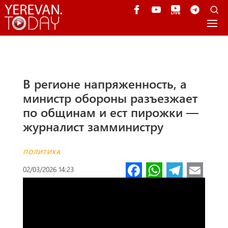
В регионе напряженность, а
министр обороны разъезжает
по общинам и ест пирожки —
журналист замминистру
ПОЛИТИКА
Fa
W
Te
E
02/03/2026 14:23
ce
h
le
m
b
at
gr
ail
o
s
a