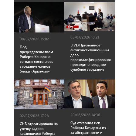
03/07/2026 10:21
08/07/2026 15:02
LIVE/Признанное
Под
антиконституционным
председательством
дело
Роберта Кочаряна
переквалифицировано:
сегодня состоялось
проходит очередное
заседание членов
судебное заседание
блока «Армения»
29/06/2026 14:36
02/07/2026 17:28
Суд отклонил иск
СНБ отреагировала на
Роберта Кочаряна из-
утечку кадров,
за абстрактности и
касающихся Роберта