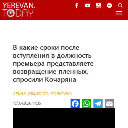
В какие сроки после
вступления в должность
премьера представляете
возвращение пленных,
спросили Кочаряна
АРЦАХ
,
ОБЩЕСТВО
,
ПОЛИТИКА
Fa
W
Te
E
19/05/2026 14:35
ce
h
le
m
b
at
gr
ail