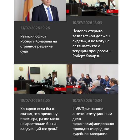
10/07/2026 13:03
31/07/2026 19:26
Человек открыто
заявляет «он должен
Реакция офиса
сидеть», и не могу не
Роберта Кочаряна на
связывать это с
странное решение
текущим процессом –
суда
Роберт Кочарян
10/07/2026 12:05
10/07/2026 10:04
Кочарян: если бы я
LIVE/Признанное
сказал, что прикончу
антиконституционным
премьера, разве меня
дело
не арестовали бы на
переквалифицировано:
следующий же день?
проходит очередное
судебное заседание