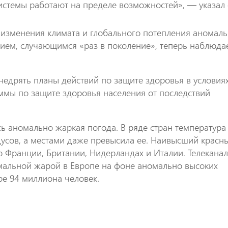
истемы работают на пределе возможностей», — указал 
м изменения климата и глобального потепления аномал
нием, случающимся «раз в поколение», теперь наблюда
недрять планы действий по защите здоровья в условия
ммы по защите здоровья населения от последствий
сь аномально жаркая погода. В ряде стран температура
адусов, а местами даже превысила ее. Наивысший красн
о Франции, Британии, Нидерландах и Италии. Телекана
ремальной жарой в Европе на фоне аномально высоких
ре 94 миллиона человек.