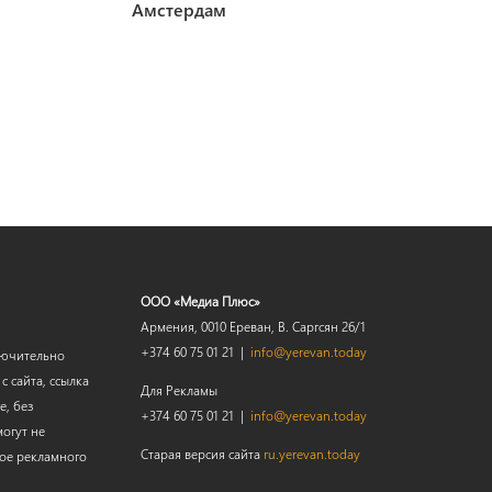
Амстердам
ООО «Медиа Плюс»
Армения, 0010 Ереван, В. Саргсян 26/1
+374 60 75 01 21 |
info@yerevan.today
лючительно
 сайта, ссылка
Для Рекламы
е, без
+374 60 75 01 21 |
info@yerevan.today
огут не
Старая версия сайта
ru.yerevan.today
мое рекламного