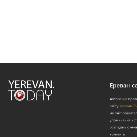
Ереван с
Авторские прав
сайту
Yerevan.T
на сайт обязате
упоминания ист
совпадать с мне
контента.