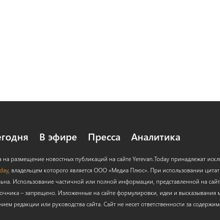
егодня
В эфире
Пресса
Аналитика
а на размещение новостных публикаций на сайте Yerevan.Today принадлежат иск
oday
, владельцем которого является ООО «Медиа Плюс». При использовании цитат с
льна. Использование частичной или полной информации, представленной на сайт
очника – запрещено. Изложенные на сайте формулировки, идеи и высказывания м
нием редакции или руководства сайта. Сайт не несет ответственности за содержи