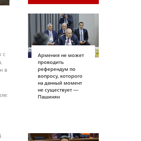
х с
Армения не может
,
проводить
референдум по
н в
вопросу, которого
на данный момент
не существует —
ле:
Пашинян
й