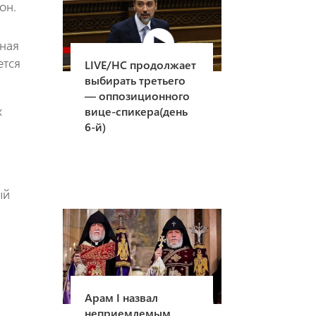
он.
ьная
ется
LIVE/НС продолжает
выбирать третьего
— оппозиционного
х
вице-спикера(день
6-й)
ый
л
Арам I назвал
неприемлемым