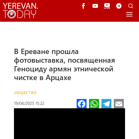
В Ереване прошла
фотовыставка, посвященная
Геноциду армян этнической
чистке в Арцахе
ОБЩЕСТВО
Fa
W
Te
E
19/04/2025 15:22
ce
h
le
m
b
at
gr
ail
o
s
a