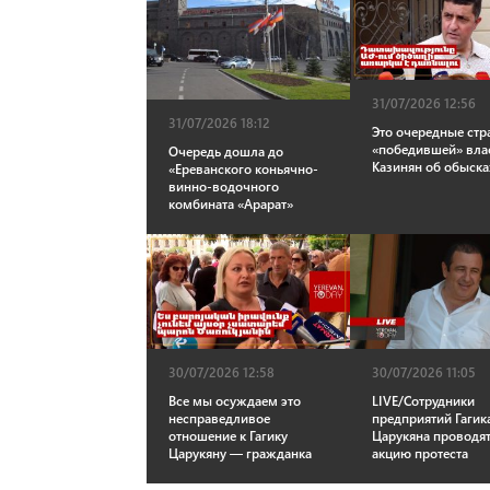
31/07/2026 12:56
31/07/2026 18:12
Это очередные стр
«победившей» вла
Очередь дошла до
Казинян об обыска
«Ереванского коньячно-
винно-водочного
комбината «Арарат»
30/07/2026 12:58
30/07/2026 11:05
Все мы осуждаем это
LIVE/Сотрудники
несправедливое
предприятий Гагик
отношение к Гагику
Царукяна проводя
Царукяну — гражданка
акцию протеста