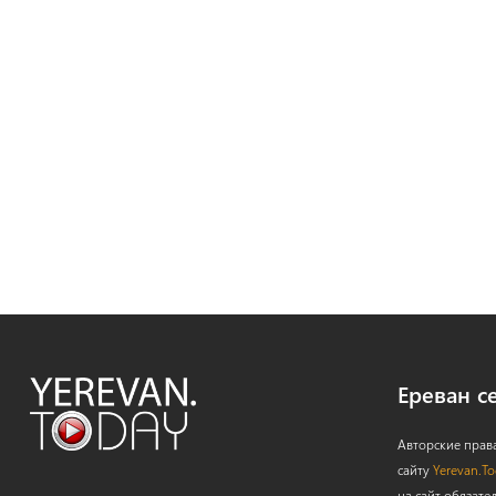
Ереван с
Авторские прав
сайту
Yerevan.T
на сайт обязате