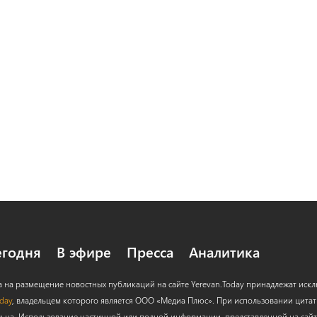
егодня
В эфире
Пресса
Аналитика
а на размещение новостных публикаций на сайте Yerevan.Today принадлежат иск
oday
, владельцем которого является ООО «Медиа Плюс». При использовании цитат с
льна. Использование частичной или полной информации, представленной на сайт