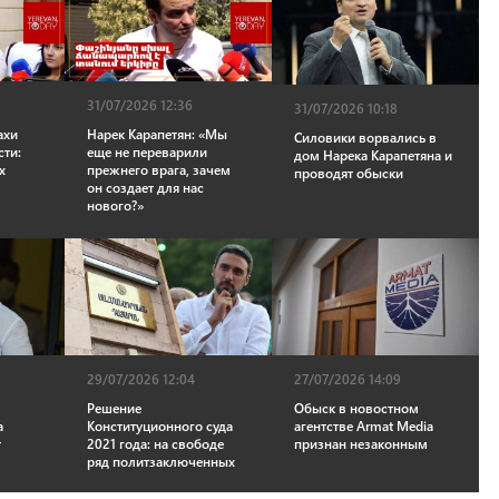
31/07/2026 12:36
31/07/2026 10:18
ахи
Нарек Карапетян: «Мы
Силовики ворвались в
сти:
еще не переварили
дом Нарека Карапетяна и
х
прежнего врага, зачем
проводят обыски
он создает для нас
нового?»
27/07/2026 14:09
29/07/2026 12:04
Обыск в новостном
Решение
а
агентстве Armat Media
Конституционного суда
т
признан незаконным
2021 года: на свободе
ряд политзаключенных