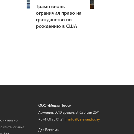
Трамп вновь
ограничил право на
гражданство по
рождению в США
ООО «Медиа Плюс»
Армения, 0010 Ереван, В. Саргсян 26/1
+374 60 75 01 21 |
info@yerevan.today
лючительно
 сайта, ссылка
Для Рекламы
е, без