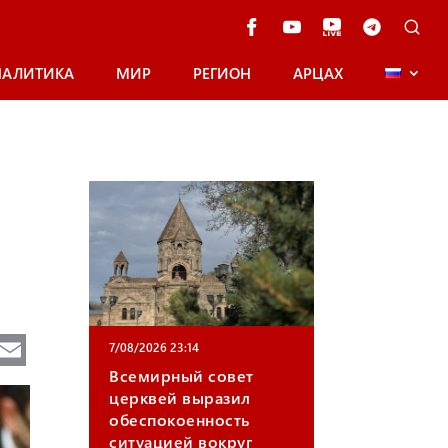
НАЛИТИКА
МИР
РЕГИОН
АРЦАХ
Te
E
7/08/2026 23:14
e
m
Всемирный совет
церквей выразил
gr
ail
обеспокоенность
a
ситуацией вокруг