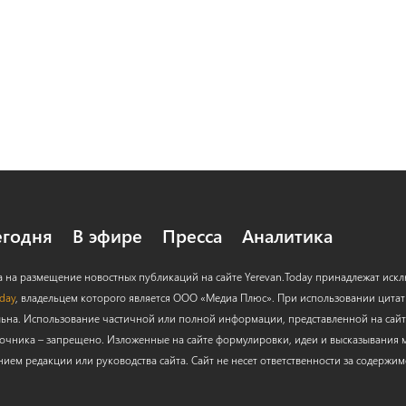
егодня
В эфире
Пресса
Аналитика
а на размещение новостных публикаций на сайте Yerevan.Today принадлежат иск
oday
, владельцем которого является ООО «Медиа Плюс». При использовании цитат с
льна. Использование частичной или полной информации, представленной на сайт
очника – запрещено. Изложенные на сайте формулировки, идеи и высказывания м
нием редакции или руководства сайта. Сайт не несет ответственности за содержи