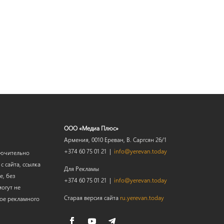
ООО «Медиа Плюс»
Армения, 0010 Ереван, В. Саргсян 26/1
+374 60 75 01 21 |
info@yerevan.today
лючительно
 сайта, ссылка
Для Рекламы
е, без
+374 60 75 01 21 |
info@yerevan.today
огут не
Старая версия сайта
ru.yerevan.today
мое рекламного