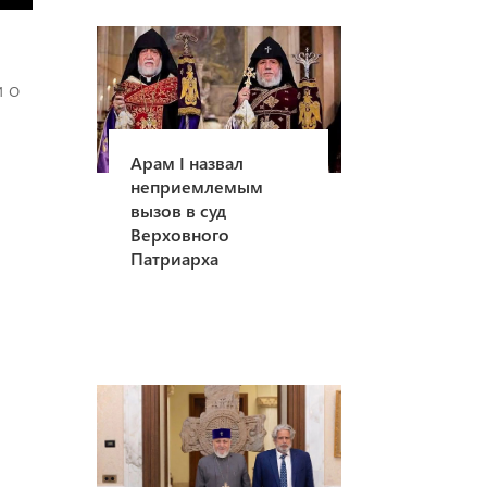
и о
Арам I назвал
неприемлемым
вызов в суд
Верховного
Патриарха