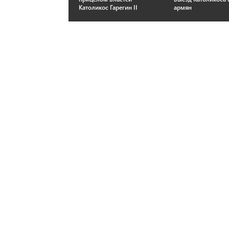
Католикос Гарегин II
армян