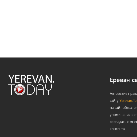
Ереван с
Авторские прав
сайту
Yerevan.T
на сайт обязате
упоминания ист
совпадать с мне
контента.