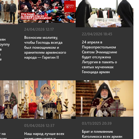
24/04/2026 12:17
22/04/2026 18:45
Возносим молитву,
мян
24 апреля в
чтобы Господь всегда
группу
Первопрестольном
был помощником и
 в
Святом Эчмиадзине
хранителем армянского
м
будет отслужена
народа — Гарегин II
е
Литургия в память о
святых мучениках
Геноцида армян
03/11/2025 20:39
05/04/2026 12:37
Брат и племянник
т на
Наш народ лучше всех
Католикоса всех армян
всех
знает цену мира и