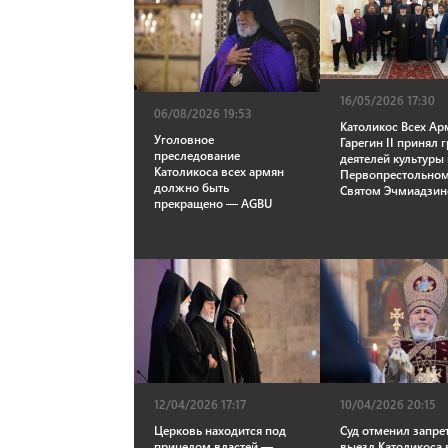
16/05/2026 17:30
06/08/2026 19:53
Католикос Всех Ар
Уголовное
Гарегин II принял 
преследование
деятелей культуры
Католикоса всех армян
Первопрестольно
должно быть
Святом Эчмиадзин
прекращено — AGBU
12/04/2026 17:17
10/04/2026 20:15
Церковь находится под
Суд отменил запре
прицелом властей —
выезд Католикоса 