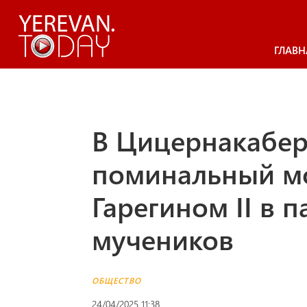
ГЛАВН
В Цицернакабе
поминальный мо
Гарегином II в 
мучеников
ОБЩЕСТВО
24/04/2025 11:38