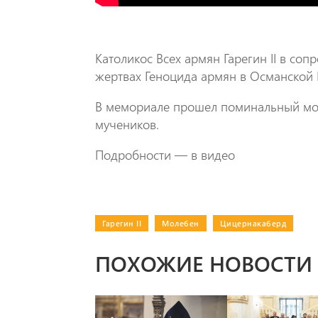
Католикос Всех армян Гарегин II в со
жертвах Геноцида армян в Османской 
В мемориале прошел поминальный молеб
мучеников.
Подробности — в видео
Гарегин II
|
Молебен
|
Цицернакаберд
ПОХОЖИЕ НОВОСТИ