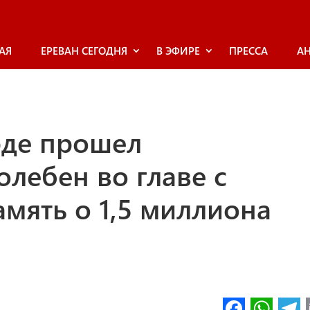
АЯ
ЕРЕВАН СЕГОДНЯ
В ЭФИРЕ
ПРЕССА
А
рде прошел
лебен во главе с
память о 1,5 миллиона
Fa
W