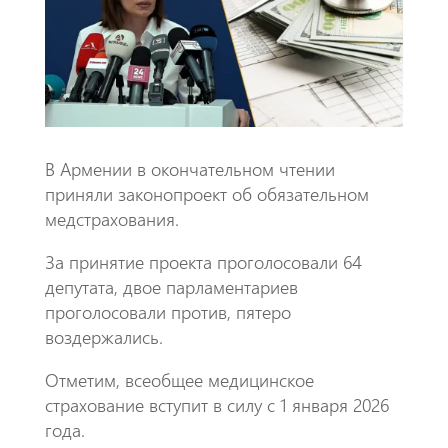
o
A
m
k
p
p
В Армении в окончательном чтении
приняли законопроект об обязательном
медстрахования.
За принятие проекта проголосовали 64
депутата, двое парламентариев
проголосовали против, пятеро
воздержались.
Отметим, всеобщее медицинское
страхование вступит в силу с 1 января 2026
года.