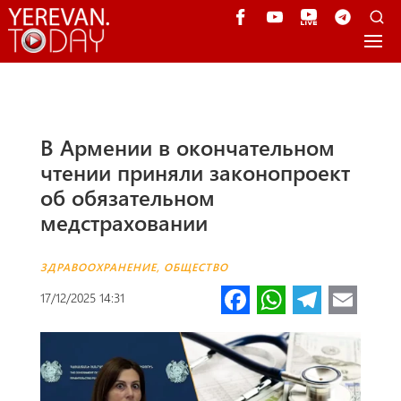
В Армении в окончательном
чтении приняли законопроект
об обязательном
медстраховании
ЗДРАВООХРАНЕНИЕ
,
ОБЩЕСТВО
Fa
W
Te
E
17/12/2025 14:31
ce
h
le
m
b
at
gr
ail
o
s
a