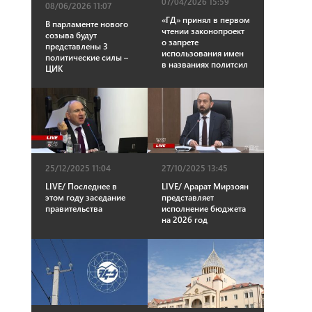
07/04/2026 15:59
08/06/2026 11:07
«ГД» принял в первом
В парламенте нового
чтении законопроект
созыва будут
о запрете
представлены 3
использования имен
политические силы –
в названиях политсил
ЦИК
25/12/2025 11:04
27/10/2025 13:45
LIVE/ Последнее в
LIVE/ Арарат Мирзоян
этом году заседание
представляет
правительства
исполнение бюджета
на 2026 год