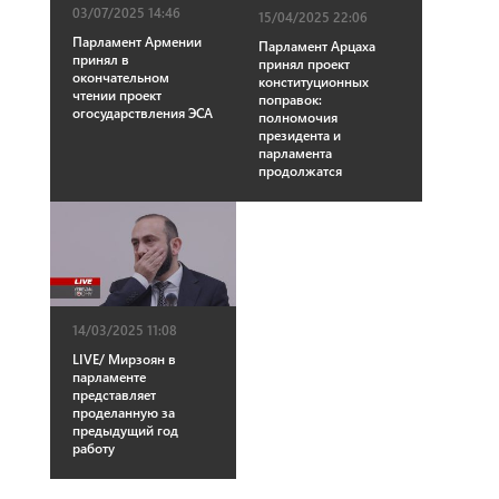
03/07/2025 14:46
15/04/2025 22:06
Парламент Армении
Парламент Арцаха
принял в
принял проект
окончательном
конституционных
чтении проект
поправок:
огосударствления ЭСА
полномочия
президента и
парламента
продолжатся
14/03/2025 11:08
LIVE/ Мирзоян в
парламенте
представляет
проделанную за
предыдущий год
работу