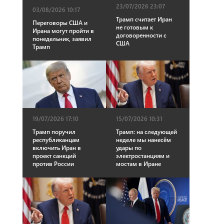
23/07/2026 23:07
03/08/2026 10:17
Трамп считает Иран
Переговоры США и
не готовым к
Ирана могут пройти в
договоренности с
понедельник, заявил
США
Трамп
19/07/2026 17:10
15/07/2026 10:31
Трамп поручил
Трамп: на следующей
республиканцам
неделе мы нанесём
включить Иран в
удары по
проект санкций
электростанциям и
против России
мостам в Иране