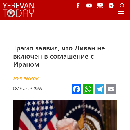
Трамп заявил, что Ливан не
включен в соглашение с
Ираном
МИР
,
РЕГИОН
Fa
W
Te
E
08/04/2026 19:55
ce
h
le
m
b
at
gr
ail
o
s
a
o
A
m