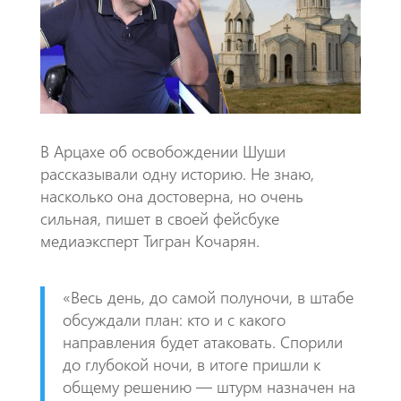
o
A
m
k
p
p
В Арцахе об освобождении Шуши
рассказывали одну историю. Не знаю,
насколько она достоверна, но очень
сильная, пишет в своей фейсбуке
медиаэксперт Тигран Кочарян.
«Весь день, до самой полуночи, в штабе
обсуждали план: кто и с какого
направления будет атаковать. Спорили
до глубокой ночи, в итоге пришли к
общему решению — штурм назначен на