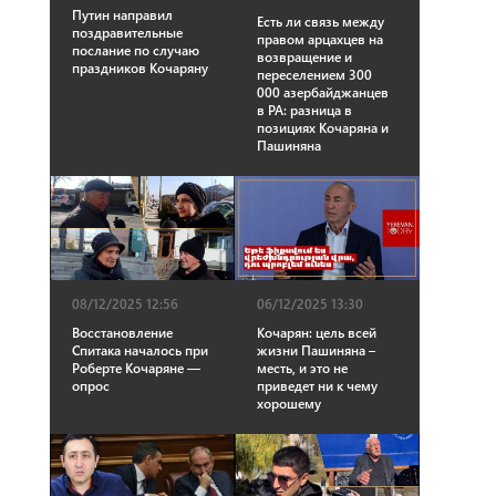
Путин направил
Есть ли связь между
поздравительные
правом арцахцев на
послание по случаю
возвращение и
праздников Кочаряну
переселением 300
000 азербайджанцев
в РА: разница в
позициях Кочаряна и
Пашиняна
08/12/2025 12:56
06/12/2025 13:30
Восстановление
Кочарян: цель всей
Спитака началось при
жизни Пашиняна –
Роберте Кочаряне —
месть, и это не
опрос
приведет ни к чему
хорошему