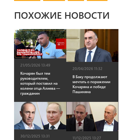
ПОХОЖИЕ НОВОСТИ
21/05/2026 13:49
20/04/2026 11:32
Кочарян был тем
В Баку продолжают
руководителем,
мечтать о поражении
который поставил на
Кочаряна и победе
колени отца Алиева —
Пашиняна
гражданин
30/12/2025 13:31
11/12/2025 13:27