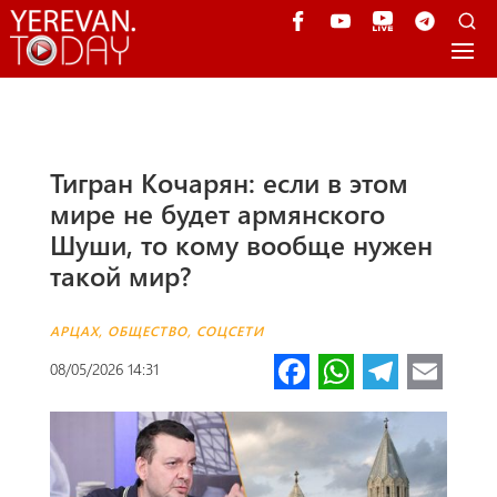
Тигран Кочарян: если в этом
мире не будет армянского
Шуши, то кому вообще нужен
такой мир?
АРЦАХ
,
ОБЩЕСТВО
,
СОЦСЕТИ
Fa
W
Te
E
08/05/2026 14:31
ce
h
le
m
b
at
gr
ail
o
s
a