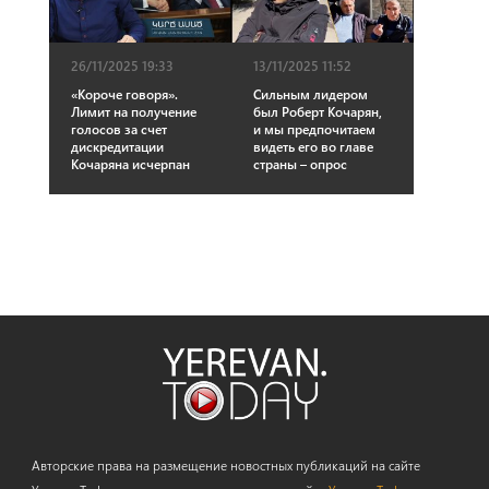
26/11/2025 19:33
13/11/2025 11:52
«Короче говоря».
Сильным лидером
Лимит на получение
был Роберт Кочарян,
голосов за счет
и мы предпочитаем
дискредитации
видеть его во главе
Кочаряна исчерпан
страны – опрос
Авторские права на размещение новостных публикаций на сайте