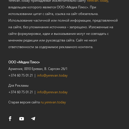
Yerevan.Today принадлежат исключительно сайту
Yerevan.Today
,
владельцем которого является ООО «Медиа Плюс». При
использовании цитат с сайта, ссылка на сайт обязательна.
Использование частичной или полной информации, представленной
на сайте, без упоминания источника – запрещено. Изложенные на
сайте формулировки, идеи и высказывания могут не совпадать с
мнением редакции или руководства сайта. Сайт не несет
ответственности за содержимое рекламного контента.
ООО «Медиа Плюс»
Армения, 0010 Ереван, В. Саргсян 26/1
+374 60 75 01 21 |
info@yerevan.today
Для Рекламы
+374 60 75 01 21 |
info@yerevan.today
Старая версия сайта
ru.yerevan.today