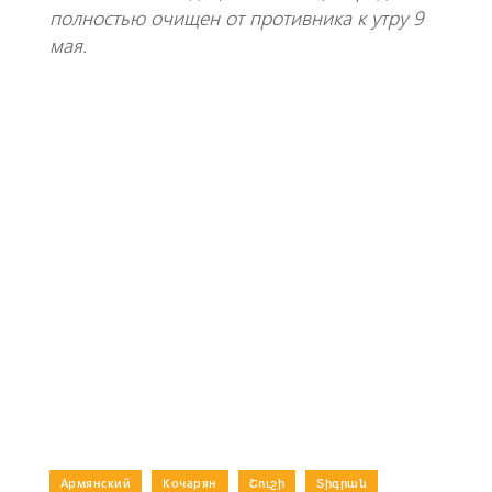
полностью очищен от противника к утру 9
мая.
Армянский
|
Кочарян
|
Շուշի
|
Տիգրան