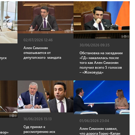
02/07/2026 12:46
30/06/2026 09:35
Ален Симонян
отказывается от
Обстановка на заседании
депутатского мандата
пуск
«ГД» накалилась после
того как Ален Симонян
получил всего 5 голосов
– «Жоховурд»
16/06/2026 15:13
01/06/2026 23:04
Суд принял к
Ален Симонян заявил,
рассмотрению иск
овор»
что дорога Горис–Капан