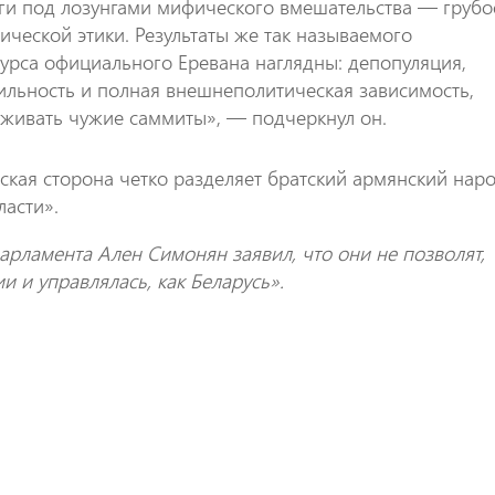
ги под лозунгами мифического вмешательства — грубо
ческой этики. Результаты же так называемого
урса официального Еревана наглядны: депопуляция,
ильность и полная внешнеполитическая зависимость,
ивать чужие саммиты», — подчеркнул он.
ская сторона четко разделяет братский армянский нар
ласти».
арламента Ален Симонян заявил, что они не позволят,
и и управлялась, как Беларусь».