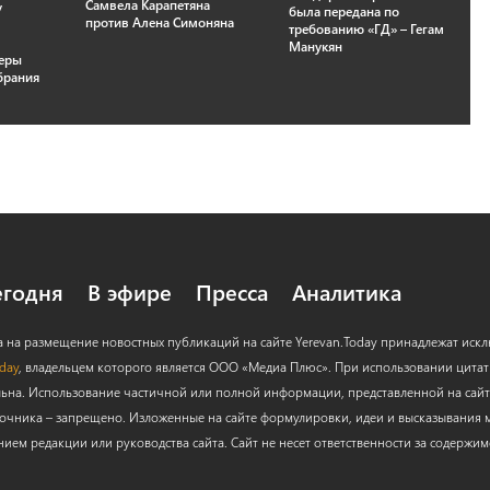
Самвела Карапетяна
у
была передана по
против Алена Симоняна
требованию «ГД» – Гегам
Манукян
керы
брания
егодня
В эфире
Пресса
Аналитика
а на размещение новостных публикаций на сайте Yerevan.Today принадлежат иск
oday
, владельцем которого является ООО «Медиа Плюс». При использовании цитат с
льна. Использование частичной или полной информации, представленной на сайт
очника – запрещено. Изложенные на сайте формулировки, идеи и высказывания м
нием редакции или руководства сайта. Сайт не несет ответственности за содержи