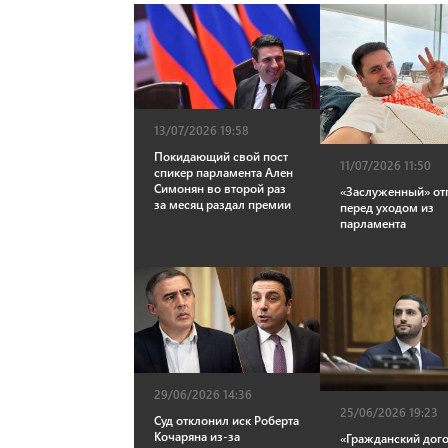
13/07/2026 19:58
Покидающий свой пост
11/07/2026 11:50
спикер парламента Ален
Симонян во второй раз
«Заслуженный» от
за месяц раздал премии
перед уходом из
парламента
29/06/2026 14:36
25/06/2026 19:23
Суд отклонил иск Роберта
Кочаряна из-за
«Гражданский дог