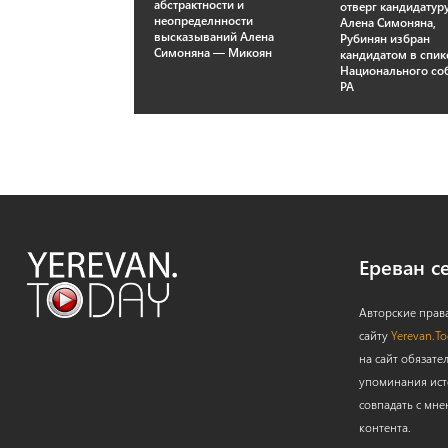
абстрактности и
отверг кандидатур
неопределнности
Алена Симоняна,
высказываний Алена
Рубинян избран
Симоняна — Микоян
кандидатом в спи
Национального со
РА
Ереван с
Авторские прав
сайту
Yerevan.T
на сайт обязате
упоминания ист
совпадать с мне
контента.