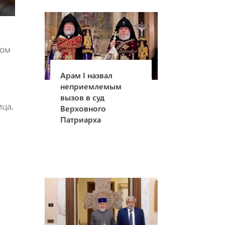
том
Арам I назвал
неприемлемым
вызов в суд
ица,
Верховного
Патриарха