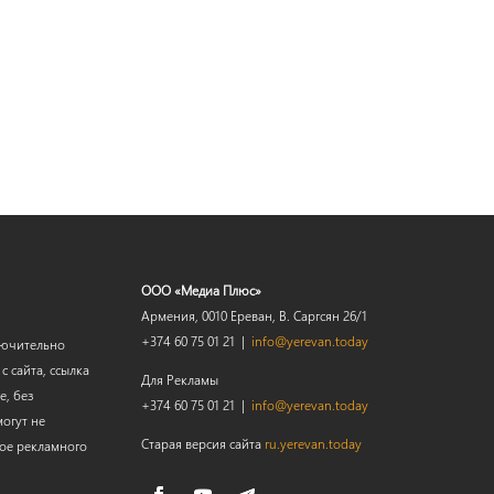
ООО «Медиа Плюс»
Армения, 0010 Ереван, В. Саргсян 26/1
+374 60 75 01 21 |
info@yerevan.today
лючительно
 сайта, ссылка
Для Рекламы
е, без
+374 60 75 01 21 |
info@yerevan.today
огут не
Старая версия сайта
ru.yerevan.today
мое рекламного