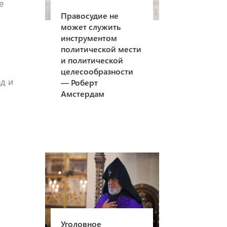
е
Правосудие не
может служить
инструментом
политической мести
и политической
целесообразности
од и
— Роберт
Амстердам
Уголовное