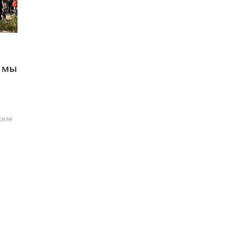
е мы
селе