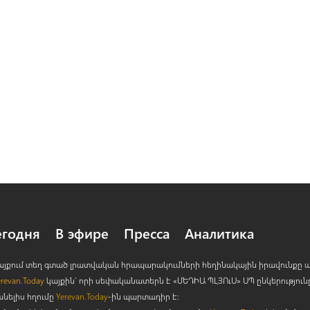
егодня
В эфире
Пресса
Аналитика
 կայքում տեղ գտած լրատվական հրապարակումների հեղինակային իրավունքը 
erevan.Today
կայքին` որի սեփականատերն է «ՄԵԴԻԱ ՊԼՅՈ
ւ
Ս» ՍՊ ընկերություն
անելիս հղումը
Yerevan.Today
-ին պարտադիր է: