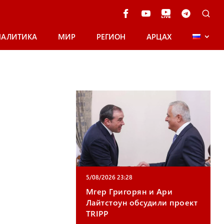
НАЛИТИКА
МИР
РЕГИОН
АРЦАХ
5/08/2026 23:28
Мгер Григорян и Ари
Лайтстоун обсудили проект
TRIPP