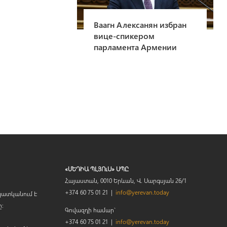
Ваагн Алексанян избран
вице-спикером
парламента Армении
«ՄԵԴԻԱ ՊԼՅՈւՍ» ՍՊԸ
Հայաստան, 0010 Երևան, Վ. Սարգսյան 26/1
+374 60 75 01 21 |
info@yerevan.today
պատկանում է
ը։
Գովազդի համար`
+374 60 75 01 21 |
info@yerevan.today