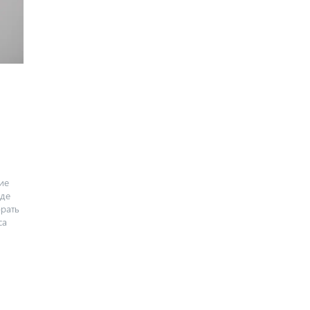
ие
оде
брать
са