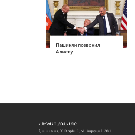
Пашинян позвонил
Алиеву
«ՄԵԴԻԱ ՊԼՅՈւՍ» ՍՊԸ
Հայաստան, 0010 Երևան, Վ. Սարգսյան 26/1