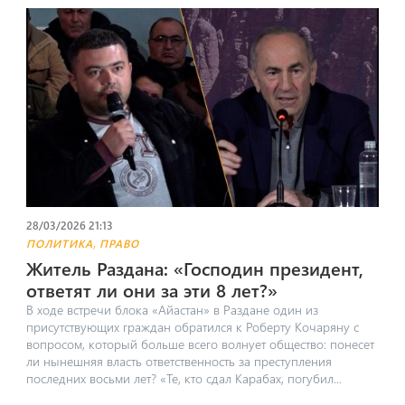
28/03/2026 21:13
,
ПОЛИТИКА
ПРАВО
Житель Раздана: «Господин президент,
ответят ли они за эти 8 лет?»
В ходе встречи блока «Айастан» в Раздане один из
присутствующих граждан обратился к Роберту Кочаряну с
вопросом, который больше всего волнует общество: понесет
ли нынешняя власть ответственность за преступления
последних восьми лет? ​«Те, кто сдал Карабах, погубил...