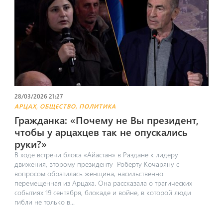
28/03/2026 21:27
,
,
АРЦАХ
ОБЩЕСТВО
ПОЛИТИКА
Гражданка: «Почему не Вы президент,
чтобы у арцахцев так не опускались
руки?»
В ходе встречи блока «Айастан» в Раздане к лидеру
движения, второму президенту Роберту Кочаряну с
вопросом обратилась женщина, насильственно
перемещенная из Арцаха. Она рассказала о трагических
событиях 19 сентября, блокаде и войне, в которой люди
гибли не только в...