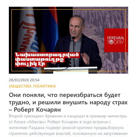
28/03/2026 20:54
,
ОБЩЕСТВО
ПОЛИТИКА
Они поняли, что переизбраться будет
трудно, и решили внушить народу страх
– Роберт Кочарян
Второй президент Армении и кандидат в премьер-министры
от блока «Айастан» Роберт Кочарян в ходе встречи с
жителями Раздана подверг резкой критике предвыборную
стратегию действующих властей, основанную на запугивании