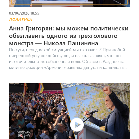
03/06/2026 18:55
ПОЛИТИКА
Анна Григорян: мы можем политически
обезглавить одного из трехголового
монстра — Никола Пашиняна
По сути, перед какой ситуацией мы оказались? При любой
очередной уступке действующая власть заявляет, что это
исключительно их собственная воля. Об этом в Раздане на
митинге фракции «Армения» заявила депутат и кандидат в...