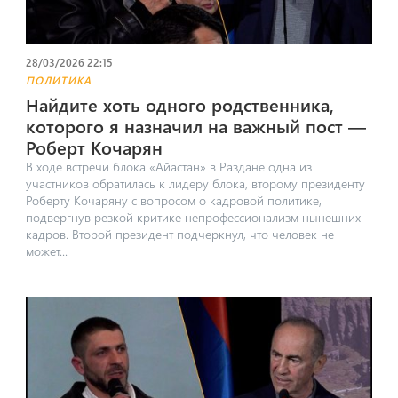
28/03/2026 22:15
ПОЛИТИКА
Найдите хоть одного родственника,
которого я назначил на важный пост —
Роберт Кочарян
В ходе встречи блока «Айастан» в Раздане одна из
участников обратилась к лидеру блока, второму президенту
Роберту Кочаряну с вопросом о кадровой политике,
подвергнув резкой критике непрофессионализм нынешних
кадров. Второй президент подчеркнул, что человек не
может...