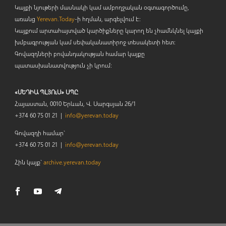
Կայքի նյութերի մասնակի կամ ամբողջական օգտագործումը,
առանց
Yerevan.Today
-ի հղման, արգելվում է:
Կայքում արտահայտված կարծիքները կարող են չհամնկնել կայքի
խմբագրության կամ սեփականատիրոջ տեսակետի հետ:
Գովազդների բովանդակության համար կայքը
պատասխանատվություն չի կրում:
«ՄԵԴԻԱ ՊԼՅՈւՍ» ՍՊԸ
Հայաստան, 0010 Երևան, Վ. Սարգսյան 26/1
+374 60 75 01 21 |
info@yerevan.today
Գովազդի համար`
+374 60 75 01 21 |
info@yerevan.today
Հին կայք`
archive.yerevan.today