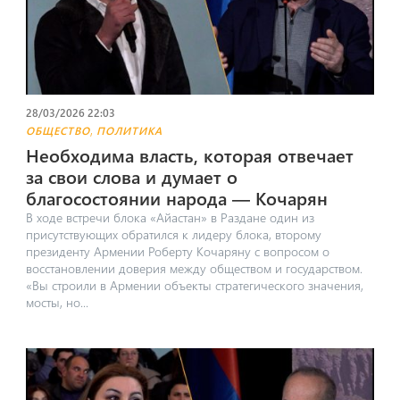
28/03/2026 22:03
,
ОБЩЕСТВО
ПОЛИТИКА
Необходима власть, которая отвечает
за свои слова и думает о
благосостоянии народа — Кочарян
В ходе встречи блока «Айастан» в Раздане один из
присутствующих обратился к лидеру блока, второму
президенту Армении Роберту Кочаряну с вопросом о
восстановлении доверия между обществом и государством.
«Вы строили в Армении объекты стратегического значения,
мосты, но...