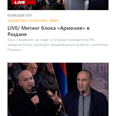
03/06/2026 17:51
,
,
ОБЩЕСТВО
ПОЛИТИКА
ЭФИР
LIVE/ Митинг блока «Армения» в
Раздане
Блок «Армения» во главе со вторым президентом РА,
лидером блока проводит предвыборную встречу с жителями
Раздана....