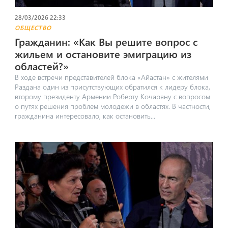
28/03/2026 22:33
ОБЩЕСТВО
Гражданин: «Как Вы решите вопрос с
жильем и остановите эмиграцию из
областей?»
В ходе встречи представителей блока «Айастан» с жителями
Раздана один из присутствующих обратился к лидеру блока,
второму президенту Армении Роберту Кочаряну с вопросом
о путях решения проблем молодежи в областях. В частности,
гражданина интересовало, как остановить...