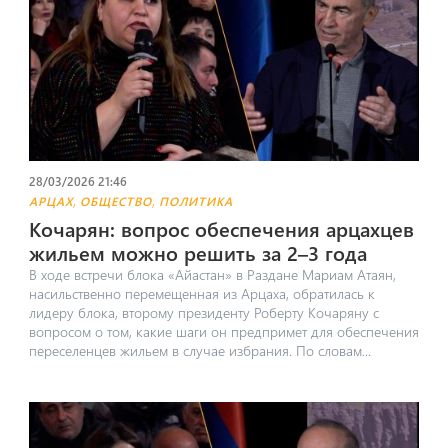
28/03/2026 21:46
,
,
АРЦАХ
ОБЩЕСТВО
ПОЛИТИКА
Кочарян: вопрос обеспечения арцахцев
жильем можно решить за 2–3 года
В ходе встречи блока «Айастан» в Раздане Мариам Атаян,
насильственно перемещенная из Арцаха, обратилась к
лидеру блока, второму президенту Роберту Кочаряну с
вопросом о том, какие шаги он предпримет для обеспечения
переселенцев жильем в случае избрания. По словам...