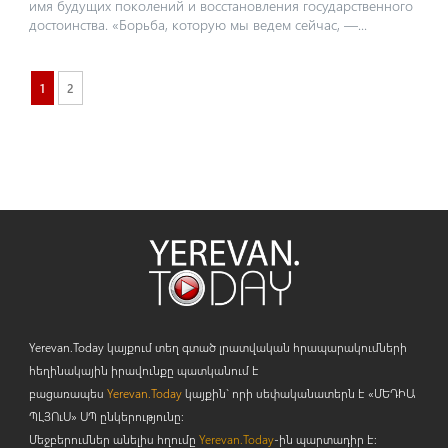
имя будущих поколений и восстановления государственного
достоинства. ​«Борьба, которую мы ведем сейчас, —...
1
2
Yerevan.Today կայքում տեղ գտած լրատվական հրապարակումների
հեղինակային իրավունքը պատկանում է
բացառապես
Yerevan.Today
կայքին` որի սեփականատերն է «ՄԵԴԻԱ
ՊԼՅՈ
ւ
Ս» ՍՊ ընկերությունը։
Մեջբերումներ անելիս հղումը
Yerevan.Today
-ին պարտադիր է: